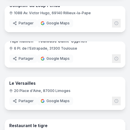
Comptoir du Loup Pendu
1088 Av. Victor Hugo, 69140 Rillieux-la-Pape
Partager
Google Maps
8
pano
Ajout récent
Yūjō Ramen - Toulouse Saint-Cyprien
6 Pl. de l'Estrapade, 31300 Toulouse
Partager
Google Maps
20
pano
Ajout récent
Le Versailles
20 Place d'Aine, 87000 Limoges
Partager
Google Maps
10
pano
Ajout récent
Restaurant le tigre