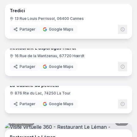
Tredici
13 Rue Louis Perrissol, 06400 Cannes
Partager
Google Maps
10
pano
Ajout récent
Restaurant L'asparagus Hœrdt
16 Rue de la Wantzenau, 67720 Hœrdt
Partager
Google Maps
12
pano
Ajout récent
La Cabane du pêcheur
876 Rte du Lac, 74250 La Tour
Partager
Google Maps
11
pano
Ajout récent