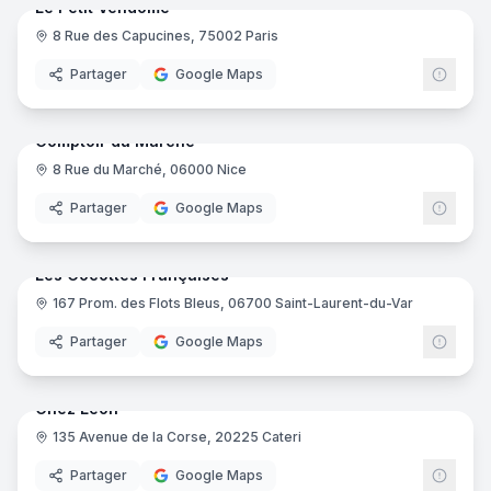
Le Petit Vendôme
8 Rue des Capucines, 75002 Paris
Partager
Google Maps
10
pano
Comptoir du Marché
8 Rue du Marché, 06000 Nice
Partager
Google Maps
10
pano
Les Cocottes Françaises
167 Prom. des Flots Bleus, 06700 Saint-Laurent-du-Var
Partager
Google Maps
13
pano
Chez Léon
135 Avenue de la Corse, 20225 Cateri
Partager
Google Maps
10
pano