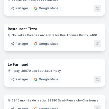
Partager
Google Maps
11
pano
Restaurant Tizzo
Nouvelles Galeries Annecy, 2 bis Rue Thomas Ruphy, 74000 Annecy
Partager
Google Maps
12
pano
Le Farinaud
Pipay, 38570 Les Sept Laux Pipay
Partager
Google Maps
9
pano
Le 1346
2945 montée de la scia, 38380 Saint-Pierre-de-Chartreuse
Partager
Google Maps