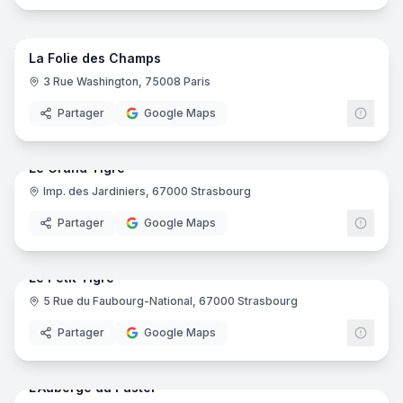
7
pano
Ajout récent
La Folie des Champs
3 Rue Washington, 75008 Paris
Partager
Google Maps
14
pano
Ajout récent
Le Grand Tigre
Imp. des Jardiniers, 67000 Strasbourg
Partager
Google Maps
11
pano
Ajout récent
Le Petit Tigre
5 Rue du Faubourg-National, 67000 Strasbourg
Partager
Google Maps
41
pano
Ajout récent
L'Auberge du Pastel