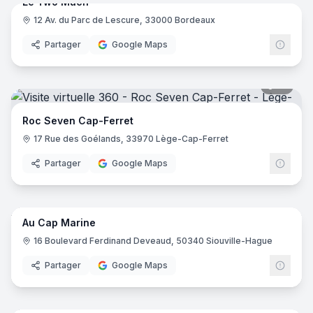
Le Two Much
12 Av. du Parc de Lescure, 33000 Bordeaux
Partager
Google Maps
21
pano
Roc Seven Cap-Ferret
17 Rue des Goélands, 33970 Lège-Cap-Ferret
Partager
Google Maps
12
pano
Au Cap Marine
16 Boulevard Ferdinand Deveaud, 50340 Siouville-Hague
Partager
Google Maps
7
pano