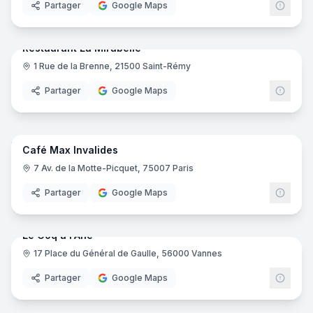
Partager
Google Maps
6
pano
Ajout récent
Restaurant La Mirabelle
1 Rue de la Brenne, 21500 Saint-Rémy
Partager
Google Maps
5
pano
Ajout récent
Café Max Invalides
7 Av. de la Motte-Picquet, 75007 Paris
Partager
Google Maps
7
pano
Ajout récent
Le Coq à l'Ane
17 Place du Général de Gaulle, 56000 Vannes
Partager
Google Maps
14
pano
Ajout récent