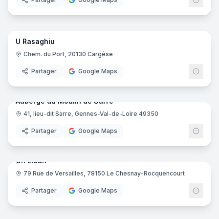
10
pano
U Rasaghiu
Chem. du Port, 20130 Cargèse
Partager
Google Maps
16
pano
Auberge du Moulin de Sarré
41, lieu-dit Sarre, Gennes-Val-de-Loire 49350
Partager
Google Maps
7
pano
Oh Liban
79 Rue de Versailles, 78150 Le Chesnay-Rocquencourt
Partager
Google Maps
24
pano