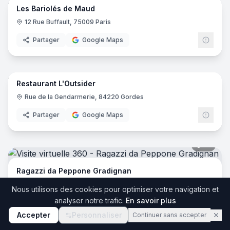
Les Bariolés de Maud
12 Rue Buffault, 75009 Paris
Partager
Google Maps
7
pano
Restaurant L'Outsider
Rue de la Gendarmerie, 84220 Gordes
Partager
Google Maps
19
pano
Ragazzi da Peppone Gradignan
183 Cr du Général de Gaulle, 33170 Gradignan
Nous utilisons des cookies pour optimiser votre navigation et
analyser notre trafic.
En savoir plus
Partager
Google Maps
11
pano
Accepter
Personnaliser
Continuer sans accepter