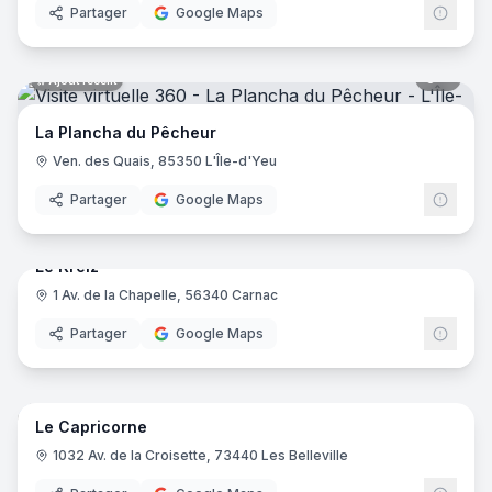
Partager
Google Maps
6
pano
Ajout récent
La Plancha du Pêcheur
Ven. des Quais, 85350 L'Île-d'Yeu
Partager
Google Maps
8
pano
Ajout récent
Le Kreiz
1 Av. de la Chapelle, 56340 Carnac
Partager
Google Maps
10
pano
Ajout récent
Le Capricorne
1032 Av. de la Croisette, 73440 Les Belleville