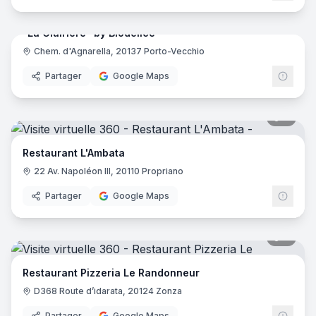
"La Clairière" by Biodélice
Chem. d'Agnarella, 20137 Porto-Vecchio
Partager
Google Maps
8
pano
Restaurant L'Ambata
22 Av. Napoléon III, 20110 Propriano
Partager
Google Maps
8
pano
Restaurant Pizzeria Le Randonneur
D368 Route d’idarata, 20124 Zonza
Partager
Google Maps