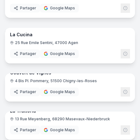
Partager
Google Maps
7
pano
Ajout récent
La Cucina
25 Rue Emile Sentini, 47000 Agen
Partager
Google Maps
9
pano
Ajout récent
Couvert de Vignes
4 Bis Pl. Pommery, 51500 Chigny-les-Roses
Partager
Google Maps
18
pano
Ajout récent
La Trattoria
13 Rue Meyenberg, 68290 Masevaux-Niederbruck
Partager
Google Maps
16
pano
Ajout récent