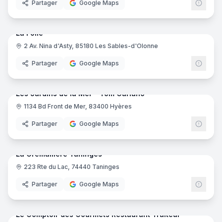
Partager
Google Maps
21
pano
Ajout récent
La Folie
2 Av. Nina d'Asty, 85180 Les Sables-d'Olonne
Partager
Google Maps
15
pano
Ajout récent
Les Jardins de la Mer - Tom Cariano
1134 Bd Front de Mer, 83400 Hyères
Partager
Google Maps
13
pano
Ajout récent
La Cremaillere Taninges
223 Rte du Lac, 74440 Taninges
Partager
Google Maps
8
pano
Ajout récent
Le Comptoir des Gourmets Restaurant Traiteur