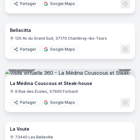
Partager
Google Maps
16
pano
Ajout récent
Bellacitta
120 Av du Grand Sud, 37170 Chambray-lès-Tours
Partager
Google Maps
8
pano
Ajout récent
La Médina Couscous et Steak-house
6 Rue des Écoles, 57600 Forbach
Partager
Google Maps
8
pano
Ajout récent
La Voute
73440 Les Belleville