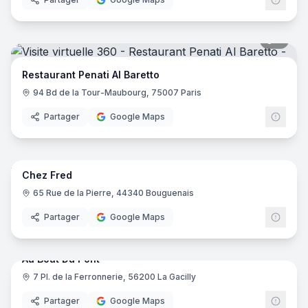
7
pano
Restaurant Penati Al Baretto
94 Bd de la Tour-Maubourg, 75007 Paris
Partager
Google Maps
10
pano
Chez Fred
65 Rue de la Pierre, 44340 Bouguenais
Partager
Google Maps
15
pano
Au Bout Du Pont
7 Pl. de la Ferronnerie, 56200 La Gacilly
Partager
Google Maps