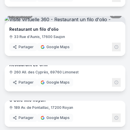
8
pano
Ajout récent
Restaurant un filo d'olio
33 Rue d'Aunis, 17600 Saujon
Partager
Google Maps
7
pano
Ajout récent
Restaurant Le Grill
260 All. des Cyprès, 69760 Limonest
Partager
Google Maps
10
pano
Ajout récent
O Sole Mio Royan
189 Av. de Pontaillac, 17200 Royan
Partager
Google Maps
8
pano
Ajout récent