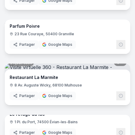
Partager
Google Maps
6
pano
Ajout récent
Parfum Poivre
23 Rue Couraye, 50400 Granville
Partager
Google Maps
8
pano
Ajout récent
Restaurant La Marmite
8 Av. Auguste Wicky, 68100 Mulhouse
Partager
Google Maps
6
pano
Ajout récent
Le refuge du lac
1 Pl. du Port, 74500 Évian-les-Bains
Partager
Google Maps