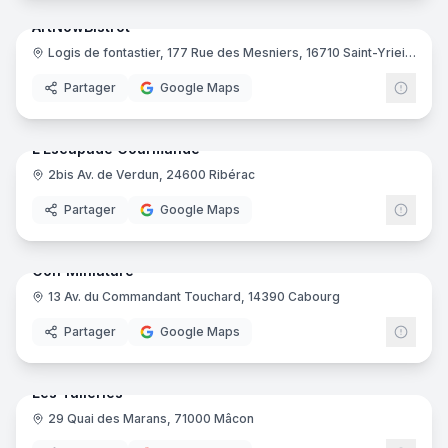
ArtNowBistrot
Logis de fontastier, 177 Rue des Mesniers, 16710 Saint-Yrieix-sur-Charente
Partager
Google Maps
8
pano
Ajout récent
L'Escapade Gourmande
2bis Av. de Verdun, 24600 Ribérac
Partager
Google Maps
29
pano
Ajout récent
Golf Miniature
13 Av. du Commandant Touchard, 14390 Cabourg
Partager
Google Maps
23
pano
Ajout récent
Les Tuileries
29 Quai des Marans, 71000 Mâcon