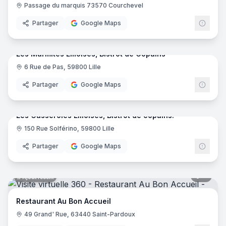
Passage du marquis 73570 Courchevel
Partager
Google Maps
10
pano
Ajout récent
Les Marmites Lilloises, Bistrot de Copains
6 Rue de Pas, 59800 Lille
Partager
Google Maps
11
pano
Ajout récent
Les Casseroles Lilloises, Bistrot de copains!
150 Rue Solférino, 59800 Lille
Partager
Google Maps
8
pano
Ajout récent
Restaurant Au Bon Accueil
49 Grand' Rue, 63440 Saint-Pardoux