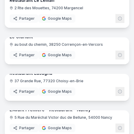
Restaurant Le Léman
2 Rte des Mouettes, 74200 Margencel
Partager
Google Maps
21
pano
Ajout récent
Le Clariant
au bout du chemin, 38250 Corrençon-en-Vercors
Partager
Google Maps
7
pano
Ajout récent
Restaurant Lasagna
37 Grande Rue, 77320 Choisy-en-Brie
Partager
Google Maps
10
pano
Ajout récent
L'Avant Première - Restaurant - Nancy
5 Rue du Maréchal Victor duc de Bellune, 54000 Nancy
Partager
Google Maps