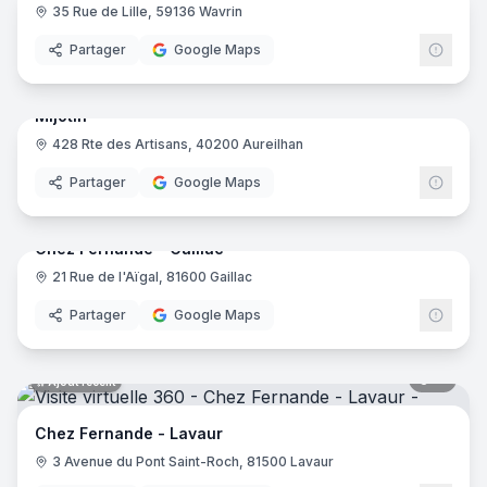
35 Rue de Lille, 59136 Wavrin
Partager
Google Maps
7
pano
Ajout récent
Mijotin
428 Rte des Artisans, 40200 Aureilhan
Partager
Google Maps
10
pano
Ajout récent
Chez Fernande - Gaillac
21 Rue de l'Aïgal, 81600 Gaillac
Partager
Google Maps
11
pano
Ajout récent
Chez Fernande - Lavaur
3 Avenue du Pont Saint-Roch, 81500 Lavaur