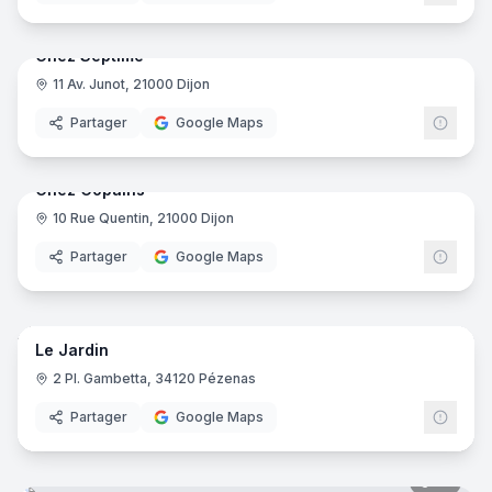
9
pano
Chez Septime
11 Av. Junot, 21000 Dijon
Partager
Google Maps
9
pano
Chez Copains
10 Rue Quentin, 21000 Dijon
Partager
Google Maps
4
pano
Le Jardin
2 Pl. Gambetta, 34120 Pézenas
Partager
Google Maps
10
pano