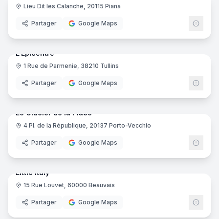
Lieu Dit les Calanche, 20115 Piana
Partager
Google Maps
10
pano
Ajout récent
L'Épicentre
1 Rue de Parmenie, 38210 Tullins
Partager
Google Maps
7
pano
Ajout récent
Le Glacier de la Place
4 Pl. de la République, 20137 Porto-Vecchio
Partager
Google Maps
7
pano
Ajout récent
Little Italy
15 Rue Louvet, 60000 Beauvais
Partager
Google Maps
15
pano
Ajout récent