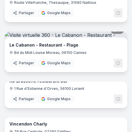
Route Villefranche, Thesauque, 31560 Nailloux
Partager
Google Maps
11
pano
Le Cabanon - Restaurant - Plage
Bd du Midi Louise Moreau, 06150 Cannes
Partager
Google Maps
10
pano
K5 Brasserie restaurant bar
1 Rue d'Estienne d'Orves, 56100 Lorient
Partager
Google Maps
22
pano
Vincendon Charly
79 Rue Centrale, 07290 Satillieu