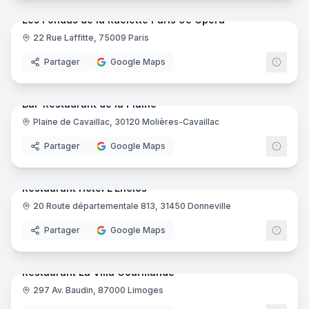
Les Fondus de la Raclette Paris 9e Opéra
22 Rue Laffitte, 75009 Paris
Partager
Google Maps
12
pano
Ajout récent
Bar-Restaurant de la Plaine
Plaine de Cavaillac, 30120 Molières-Cavaillac
Partager
Google Maps
10
pano
Ajout récent
Restaurant Hôtel L'Enclos
20 Route départementale 813, 31450 Donneville
Partager
Google Maps
18
pano
Ajout récent
Restaurant La Villa Gourmande
297 Av. Baudin, 87000 Limoges