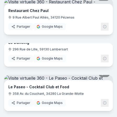
Restaurant Chez Paul
9 Rue Albert Paul Alliés, 34120 Pézenas
Partager
Google Maps
16
pano
Le Dancing
296 Rue de Lille, 59130 Lambersart
Partager
Google Maps
6
pano
Le Paseo - Cocktail Club et Food
358 Av. du Couchant, 34280 La Grande-Motte
Partager
Google Maps
7
pano