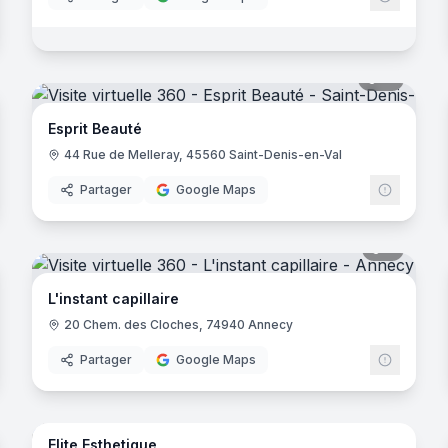
noramas
15
panora
Esprit Beauté
44 Rue de Melleray, 45560 Saint-Denis-en-Val
Partager
Google Maps
noramas
9
panora
L'instant capillaire
20 Chem. des Cloches, 74940 Annecy
Partager
Google Maps
noramas
7
panora
Elite Esthetique