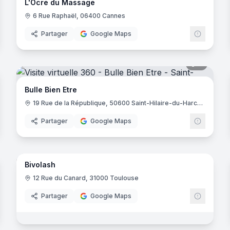
L'Ocre du Massage
6 Rue Raphaël, 06400 Cannes
Partager
Google Maps
noramas
7
panora
Bulle Bien Etre
19 Rue de la République, 50600 Saint-Hilaire-du-Harcouët
Partager
Google Maps
noramas
9
panora
Bivolash
12 Rue du Canard, 31000 Toulouse
Partager
Google Maps
noramas