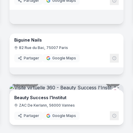
Partager
Google Maps
-Graves
6
panora
Ajout récent
noramas
Biguine Nails
82 Rue du Bac, 75007 Paris
n
Partager
Google Maps
ancourt
noramas
10
panora
Ajout récent
Esthetic
Beauty Success l'Institut
ZAC De Kerlann, 56000 Vannes
Partager
Google Maps
noramas