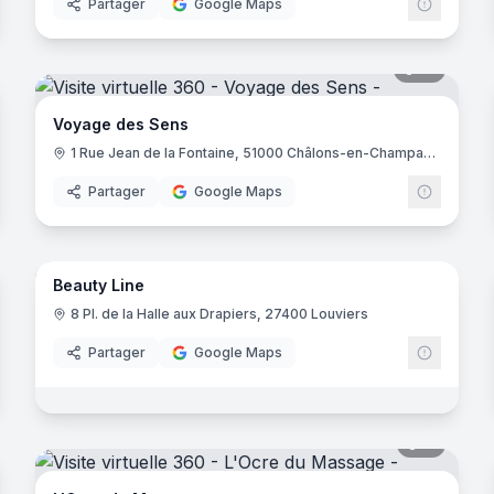
Partager
Google Maps
noramas
14
panora
Voyage des Sens
1 Rue Jean de la Fontaine, 51000 Châlons-en-Champagne
Partager
Google Maps
15
panora
noramas
Beauty Line
8 Pl. de la Halle aux Drapiers, 27400 Louviers
Partager
Google Maps
noramas
11
panora