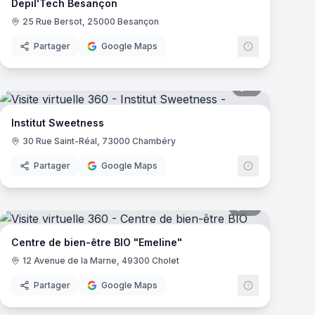
Depil'Tech Besançon
25 Rue Bersot, 25000 Besançon
Partager
Google Maps
mas
8
panoramas
Institut Sweetness
30 Rue Saint-Réal, 73000 Chambéry
Partager
Google Maps
mas
12
panoramas
Centre de bien-être BIO "Emeline"
12 Avenue de la Marne, 49300 Cholet
Partager
Google Maps
17
panoramas