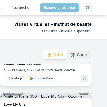
e
|
Recherche
|
Espace entreprise
Visites virtuelles -
Institut de beauté
192
visites virtuelles disponibles
 immersion totale pour découvrir les cabines de soin et l'es
mas
9
panoramas
Ajout récent
Grille
Carte
Institut Sans Complex
23 Pl. Clovis, 45750 Saint-Pryvé-Saint-Mesmin
Partager
Google Maps
mas
8
panoramas
Ajout récent
ic
Love My Cils