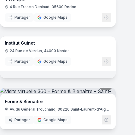
4 Rue Francis Deniaud, 35600 Redon
Partager
Google Maps
15
panoramas
mas
Institut Guinot
24 Rue de Verdun, 44000 Nantes
Partager
Google Maps
mas
9
panoramas
Forme & Bienaître
Av. du Général Trouchaud, 30220 Saint-Laurent-d'Aigouze
Partager
Google Maps
mas