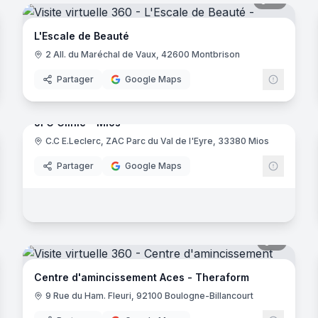
16
panora
G Clinic
L'Escale de Beauté
2 All. du Maréchal de Vaux, 42600 Montbrison
Partager
Google Maps
13
panora
noramas
JFG Clinic - Mios
C.C E.Leclerc, ZAC Parc du Val de l'Eyre, 33380 Mios
G Clinic
JFG Clin
Partager
Google Maps
noramas
9
panora
Centre d'amincissement Aces - Theraform
9 Rue du Ham. Fleuri, 92100 Boulogne-Billancourt