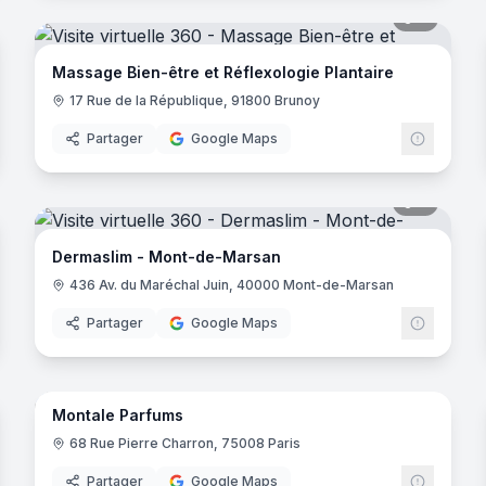
7
panora
Massage Bien-être et Réflexologie Plantaire
17 Rue de la République, 91800 Brunoy
Partager
Google Maps
noramas
9
panora
Dermaslim - Mont-de-Marsan
436 Av. du Maréchal Juin, 40000 Mont-de-Marsan
Partager
Google Maps
noramas
17
panora
Montale Parfums
68 Rue Pierre Charron, 75008 Paris
Partager
Google Maps