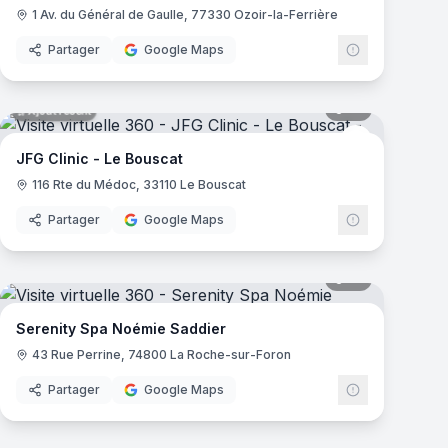
1 Av. du Général de Gaulle, 77330 Ozoir-la-Ferrière
Partager
Google Maps
mas
18
panoramas
Ajout récent
JFG Clinic
JFG Clinic - Le Bouscat
116 Rte du Médoc, 33110 Le Bouscat
Partager
Google Maps
mas
14
panoramas
 Center
Serenity Spa Noémie Saddier
43 Rue Perrine, 74800 La Roche-sur-Foron
Partager
Google Maps
16
panoramas