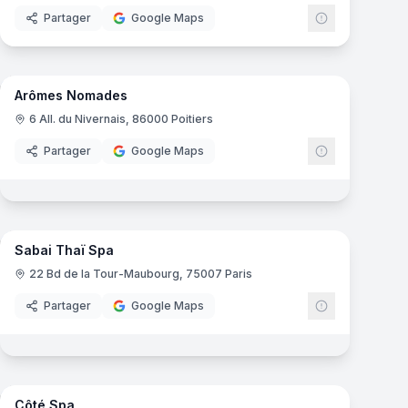
Partager
Google Maps
13
panoramas
mas
Arômes Nomades
6 All. du Nivernais, 86000 Poitiers
Partager
Google Maps
16
panoramas
mas
Sabai Thaï Spa
22 Bd de la Tour-Maubourg, 75007 Paris
Partager
Google Maps
mas
8
panoramas
Côté Spa