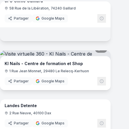
mas
JFG Clinic Gaillard
58 Rue de la Libération, 74240 Gaillard
JFG Clinic
Partager
Google Maps
mas
8
panoramas
ic
KI Nails - Centre de formation et Shop
1 Rue Jean Monnet, 29480 Le Relecq-Kerhuon
Partager
Google Maps
6
panoramas
mas
Landes Detente
2 Rue Neuve, 40100 Dax
Partager
Google Maps