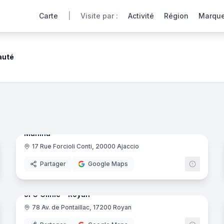
Carte
|
Visite par :
Activité
Région
Marqu
auté
les 360° de nos instituts de beauté partenaires offrent une
noramas
6
panora
Ajout récent
Mahina
17 Rue Forcioli Conti, 20000 Ajaccio
Partager
Google Maps
noramas
10
panora
Ajout récent
JFG Clinic - Royan
78 Av. de Pontaillac, 17200 Royan
JFG Clin