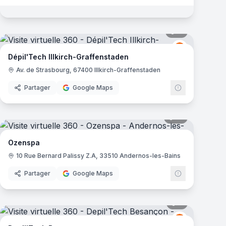
mas
11
panoramas
Depil Tech
DT
Dépil'Tech Illkirch-Graffenstaden
Av. de Strasbourg, 67400 Illkirch-Graffenstaden
Partager
Google Maps
mas
12
panoramas
Ozenspa
10 Rue Bernard Palissy Z.A, 33510 Andernos-les-Bains
Partager
Google Maps
mas
9
panoramas
Depil Tech
DT