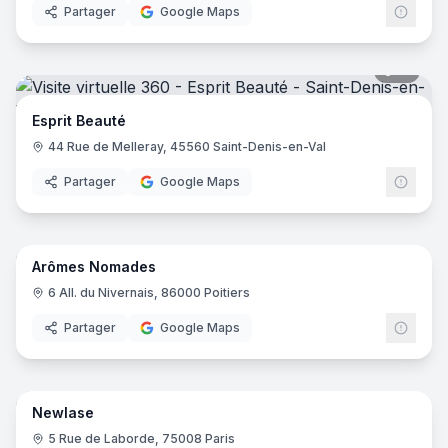
Partager
Google Maps
15
pano
Esprit Beauté
44 Rue de Melleray, 45560 Saint-Denis-en-Val
Partager
Google Maps
13
pano
Arômes Nomades
6 All. du Nivernais, 86000 Poitiers
Partager
Google Maps
9
pano
Newlase
5 Rue de Laborde, 75008 Paris