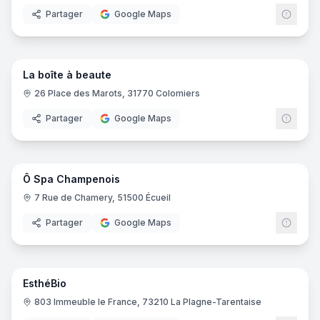
Partager
Google Maps
6
pano
La boîte à beaute
26 Place des Marots, 31770 Colomiers
Partager
Google Maps
11
pano
Ô Spa Champenois
7 Rue de Chamery, 51500 Écueil
Partager
Google Maps
6
pano
EsthéBio
803 Immeuble le France, 73210 La Plagne-Tarentaise