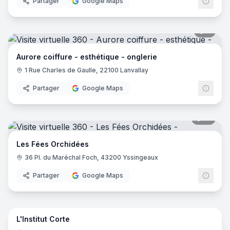
Partager
Google Maps
7
pano
Aurore coiffure - esthétique - onglerie
1 Rue Charles de Gaulle, 22100 Lanvallay
Partager
Google Maps
14
pano
Les Fées Orchidées
36 Pl. du Maréchal Foch, 43200 Yssingeaux
Partager
Google Maps
19
pano
L'Institut Corte