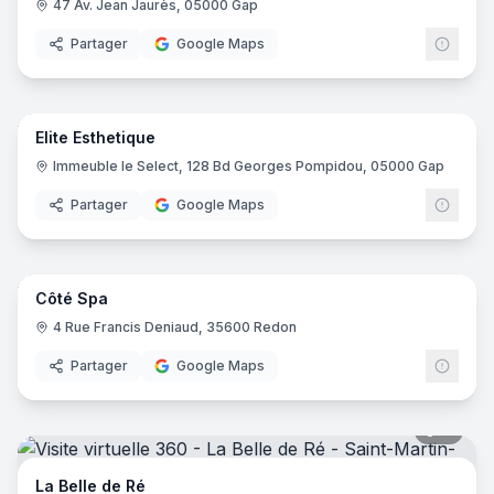
47 Av. Jean Jaurès, 05000 Gap
Partager
Google Maps
7
pano
Elite Esthetique
Immeuble le Select, 128 Bd Georges Pompidou, 05000 Gap
Partager
Google Maps
8
pano
Côté Spa
4 Rue Francis Deniaud, 35600 Redon
Partager
Google Maps
11
pano
La Belle de Ré