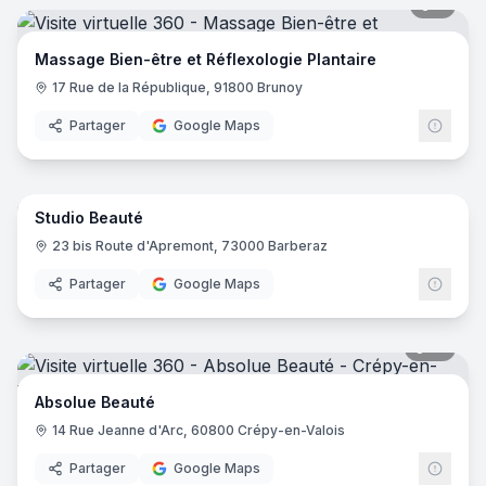
7
pano
Massage Bien-être et Réflexologie Plantaire
17 Rue de la République, 91800 Brunoy
Partager
Google Maps
17
pano
Studio Beauté
23 bis Route d'Apremont, 73000 Barberaz
Partager
Google Maps
18
pano
Absolue Beauté
14 Rue Jeanne d'Arc, 60800 Crépy-en-Valois
Partager
Google Maps