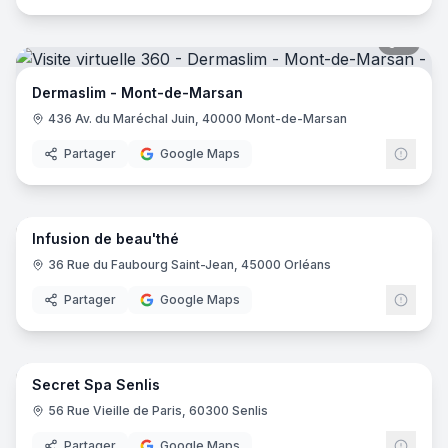
9
pano
Dermaslim - Mont-de-Marsan
436 Av. du Maréchal Juin, 40000 Mont-de-Marsan
Partager
Google Maps
9
pano
Infusion de beau'thé
36 Rue du Faubourg Saint-Jean, 45000 Orléans
Partager
Google Maps
12
pano
Secret Spa Senlis
56 Rue Vieille de Paris, 60300 Senlis
Partager
Google Maps