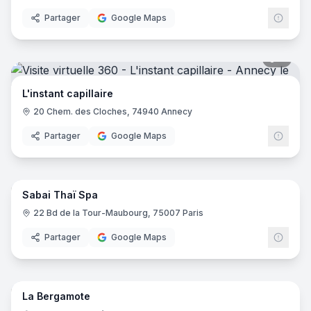
Partager
Google Maps
9
pano
L'instant capillaire
20 Chem. des Cloches, 74940 Annecy
Partager
Google Maps
16
pano
Sabai Thaï Spa
22 Bd de la Tour-Maubourg, 75007 Paris
Partager
Google Maps
20
pano
La Bergamote