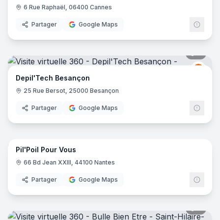
6 Rue Raphaël, 06400 Cannes
Partager
Google Maps
9
pano
Depil
DT
Depil'Tech Besançon
25 Rue Bersot, 25000 Besançon
Partager
Google Maps
13
pano
Pil'Poil Pour Vous
66 Bd Jean XXIII, 44100 Nantes
Partager
Google Maps
7
pano