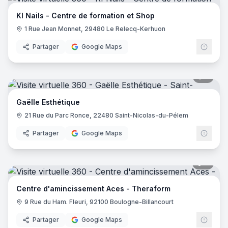
KI Nails - Centre de formation et Shop
1 Rue Jean Monnet, 29480 Le Relecq-Kerhuon
Partager
Google Maps
5
pano
Gaëlle Esthétique
21 Rue du Parc Ronce, 22480 Saint-Nicolas-du-Pélem
Partager
Google Maps
9
pano
Centre d'amincissement Aces - Theraform
9 Rue du Ham. Fleuri, 92100 Boulogne-Billancourt
Partager
Google Maps