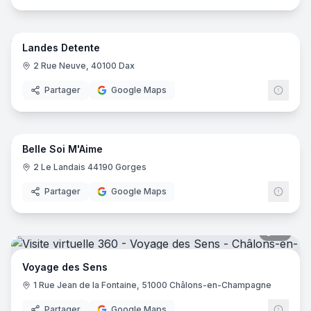
6
pano
Landes Detente
2 Rue Neuve, 40100 Dax
Partager
Google Maps
5
pano
Belle Soi M'Aime
2 Le Landais 44190 Gorges
Partager
Google Maps
14
pano
Voyage des Sens
1 Rue Jean de la Fontaine, 51000 Châlons-en-Champagne
Partager
Google Maps