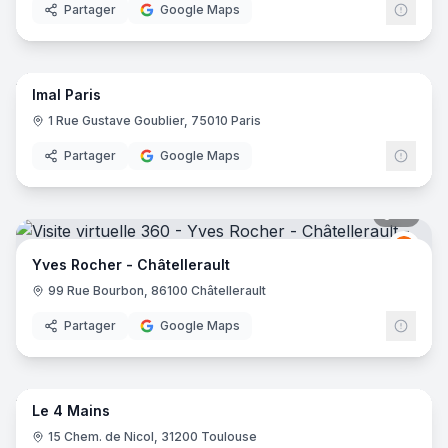
Partager
Google Maps
7
pano
Imal Paris
1 Rue Gustave Goublier, 75010 Paris
Partager
Google Maps
16
pano
Yves
YR
Yves Rocher - Châtellerault
99 Rue Bourbon, 86100 Châtellerault
Partager
Google Maps
15
pano
Le 4 Mains
15 Chem. de Nicol, 31200 Toulouse