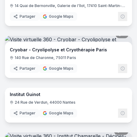
14 Quai de Bernonville, Galerie de l'îlot, 17410 Saint-Martin-de-Ré
Partager
Google Maps
9
pano
Cryobar - Cryolipolyse et Cryothérapie Paris
140 Rue de Charonne, 75011 Paris
Partager
Google Maps
15
pano
Institut Guinot
24 Rue de Verdun, 44000 Nantes
Partager
Google Maps
13
pano