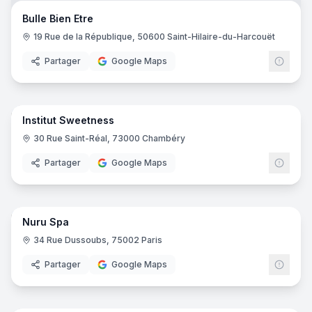
Bulle Bien Etre
19 Rue de la République, 50600 Saint-Hilaire-du-Harcouët
Partager
Google Maps
8
pano
Institut Sweetness
30 Rue Saint-Réal, 73000 Chambéry
Partager
Google Maps
10
pano
Nuru Spa
34 Rue Dussoubs, 75002 Paris
Partager
Google Maps
9
pano