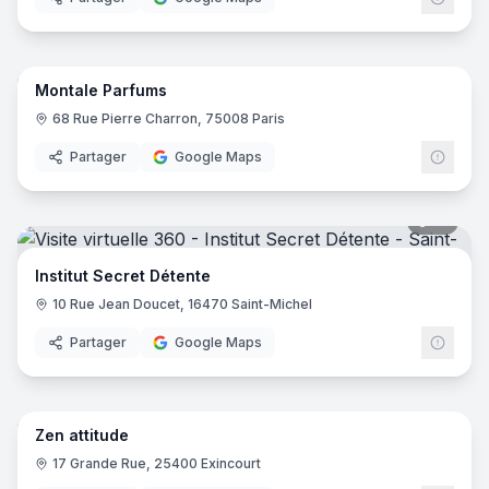
17
pano
Montale Parfums
68 Rue Pierre Charron, 75008 Paris
Partager
Google Maps
13
pano
Institut Secret Détente
10 Rue Jean Doucet, 16470 Saint-Michel
Partager
Google Maps
19
pano
Zen attitude
17 Grande Rue, 25400 Exincourt