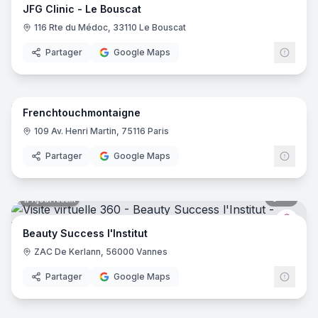
Esprit Beauté
- Saint-Denis-en-Val
JFG Clinic - Le Bouscat
Arômes Nomades
- Poitiers
116 Rte du Médoc, 33110 Le Bouscat
Newlase
- Paris
Partager
Google Maps
L'instant capillaire
- Annecy le vieux
Sabai Thaï Spa
- Paris
7
pano
Ajout récent
La Bergamote
- Gap
Elite Esthetique
- Gap
Frenchtouchmontaigne
Côté Spa
- Redon
109 Av. Henri Martin, 75116 Paris
La Belle de Ré
- Saint-Martin-de-Ré
Partager
Google Maps
Cryobar - Cryolipolyse et Cryothérapie Paris
- Paris
Institut Guinot
- Nantes
Institut Chamarelle
- Décines-Charpieu
10
pano
Ajout récent
Les Anges ont la Peau Douce Saint-Honoré
- Paris
Esthe
Forme & Bienaître
- Saint-Laurent-d'Aigouze
Beauty Success l'Institut
Aquazen Spa
- Chalon-sur-Saône
ZAC De Kerlann, 56000 Vannes
Evasion Beauté
- Morteau
Partager
Google Maps
Institut Asclepios médecine esthétique
- Bitche
Beauty time by sabrina
- Mougins