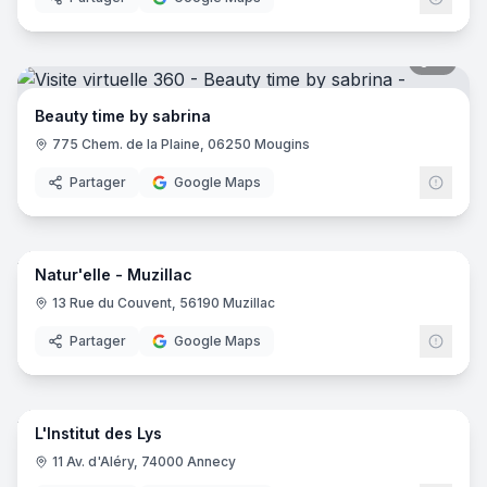
11
pano
Beauty time by sabrina
775 Chem. de la Plaine, 06250 Mougins
Partager
Google Maps
6
pano
Natur'elle - Muzillac
13 Rue du Couvent, 56190 Muzillac
Partager
Google Maps
6
pano
L'Institut des Lys
11 Av. d'Aléry, 74000 Annecy