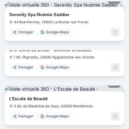
14
pano
Natur'elle - Muzillac
- Muzillac
L'Institut des Lys
- Annecy
Serenity Spa Noémie Saddier
Nymphéa Spa Institut
- Alès
Divin Evasion
- Marsillargues
43 Rue Perrine, 74800 La Roche-sur-Foron
A l'Institut
- Digne-les-Bains
Partager
Google Maps
17
pano
Aurore coiffure - esthétique - onglerie
- Lanvallay
Les Fées Orchidées
- Yssingeaux
JFG Clinic La Brède - Minceur et Beauté
L'Institut Corte
- Corte
1 All. l’Agrostis, 33640 Ayguemorte-les-Graves
Realia Atelier
- Cervione
JFG C
Studio Beauté Paris
- Paris
Partager
Google Maps
Isalaure-Beaute
- Esbly
L’Origan
- Beuzeville
16
pano
Ambc Spa
- Blois
Beauté Marines
- Marines
L'Escale de Beauté
La boîte à beaute
- Colomiers
2 All. du Maréchal de Vaux, 42600 Montbrison
Ô Spa Champenois
- Écueil
EsthéBio
- La Plagne-Tarentaise
Partager
Google Maps
16
pano
Imal Paris
- Paris
Yves Rocher - Châtellerault
- Châtellerault