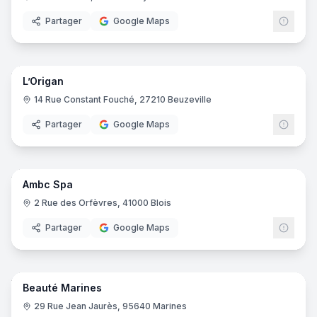
Partager
Google Maps
16
pano
L’Origan
14 Rue Constant Fouché, 27210 Beuzeville
Partager
Google Maps
17
pano
Ambc Spa
2 Rue des Orfèvres, 41000 Blois
Partager
Google Maps
8
pano
Beauté Marines
29 Rue Jean Jaurès, 95640 Marines