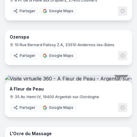
8 Pl. de la Halle aux Drapiers, 27400 Louviers
Partager
Google Maps
12
pano
Ozenspa
10 Rue Bernard Palissy Z.A, 33510 Andernos-les-Bains
Partager
Google Maps
12
pano
A Fleur de Peau
35 Av. Henri IV, 19400 Argentat-sur-Dordogne
Partager
Google Maps
11
pano
L'Ocre du Massage