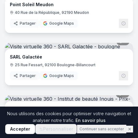
Point Soleil Meudon
Point 
40 Rue de la République, 92190 Meudon
Partager
Google Maps
9
pano
SARL Galactée
25 Rue Fessart, 92100 Boulogne-Billancourt
Partager
Google Maps
11
pano
Institut de beauté Inouis
Nous utilisons des cookies pour optimiser votre navigation et
72 Rue de Mézières, 08000 Prix-lès-Mézières
analyser notre trafic.
En savoir plus
Partager
Google Maps
Accepter
Personnaliser
Continuer sans accepter