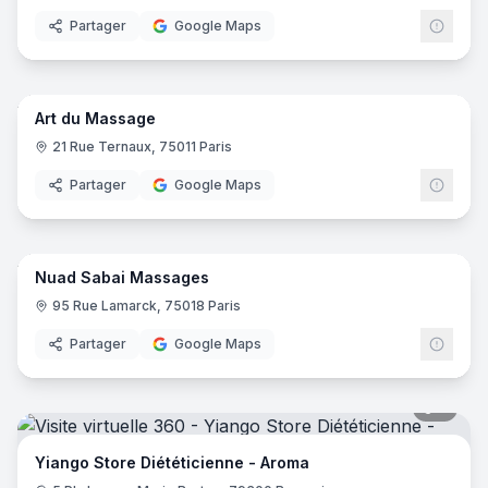
Partager
Google Maps
7
pano
Art du Massage
21 Rue Ternaux, 75011 Paris
Partager
Google Maps
15
pano
Nuad Sabai Massages
95 Rue Lamarck, 75018 Paris
Partager
Google Maps
5
pano
Yiango Store Diététicienne - Aroma