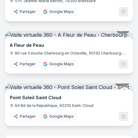
5 Pl. Jeanne-Marie Berton, 79300 Bressuire
Partager
Google Maps
7
pano
A Fleur de Peau
80 rue Coluche Cherbourg en Octeville, 50130 Cherbourg-en-Cotentin
Partager
Google Maps
21
pano
Point 
Point Soleil Saint Cloud
64 Bd de la République, 92210 Saint-Cloud
Partager
Google Maps
18
pano