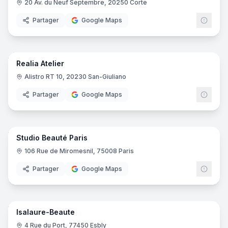
20 Av. du Neuf Septembre, 20250 Corte
Partager
Google Maps
22
pano
Realia Atelier
Alistro RT 10, 20230 San-Giuliano
Partager
Google Maps
20
pano
Studio Beauté Paris
106 Rue de Miromesnil, 75008 Paris
Partager
Google Maps
22
pano
Isalaure-Beaute
4 Rue du Port, 77450 Esbly