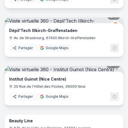
11
pano
Depil
DT
Dépil'Tech Illkirch-Graffenstaden
Av. de Strasbourg, 67400 Illkirch-Graffenstaden
Partager
Google Maps
12
pano
Institut Guinot (Nice Centre)
20 Rue de l'Hôtel des Postes, 06000 Nice
Partager
Google Maps
15
pano
Beauty Line