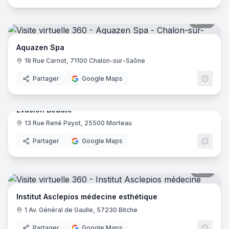
43
pano
Aquazen Spa
19 Rue Carnot, 71100 Chalon-sur-Saône
Partager
Google Maps
36
pano
Evasion Beauté
13 Rue René Payot, 25500 Morteau
Partager
Google Maps
18
pano
Institut Asclepios médecine esthétique
1 Av. Général de Gaulle, 57230 Bitche
Partager
Google Maps