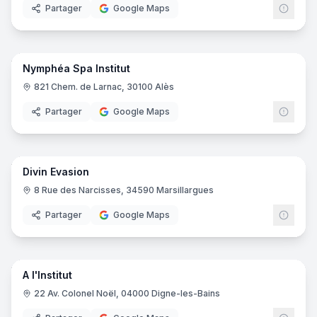
Partager
Google Maps
23
pano
Nymphéa Spa Institut
821 Chem. de Larnac, 30100 Alès
Partager
Google Maps
6
pano
Divin Evasion
8 Rue des Narcisses, 34590 Marsillargues
Partager
Google Maps
9
pano
A l'Institut
22 Av. Colonel Noël, 04000 Digne-les-Bains