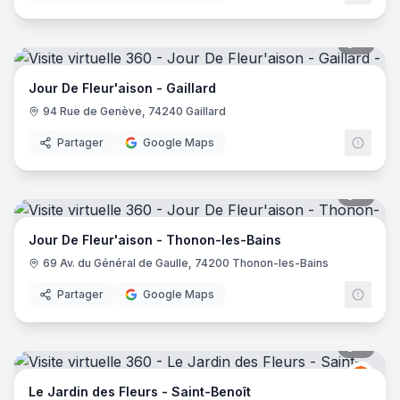
8
pano
Jour De Fleur'aison - Gaillard
94 Rue de Genève, 74240 Gaillard
Partager
Google Maps
8
pano
Jour De Fleur'aison - Thonon-les-Bains
69 Av. du Général de Gaulle, 74200 Thonon-les-Bains
Partager
Google Maps
7
pano
Le Ja
LJ
Le Jardin des Fleurs - Saint-Benoît