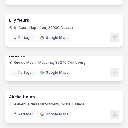
9
pano
Lily fleurs
61 Cours Napoléon, 20000 Ajaccio
Partager
Google Maps
5
pano
Angelys
Rue du Moulin Madame, 35270 Combourg
Partager
Google Maps
9
pano
Abelia fleurs
9 Avenue des Marronniers, 24150 Lalinde
Partager
Google Maps
7
pano