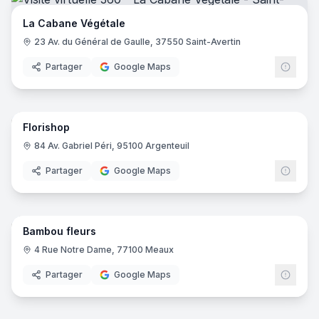
La Cabane Végétale
23 Av. du Général de Gaulle, 37550 Saint-Avertin
Partager
Google Maps
7
pano
Florishop
84 Av. Gabriel Péri, 95100 Argenteuil
Partager
Google Maps
6
pano
Bambou fleurs
4 Rue Notre Dame, 77100 Meaux
Partager
Google Maps
14
pano