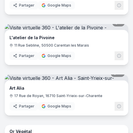
Partager
Google Maps
7
pano
L'atelier de la Pivoine
11 Rue Sebline, 50500 Carentan les Marais
Partager
Google Maps
10
pano
Art Alia
17 Rue de Royan, 16710 Saint-Yrieix-sur-Charente
Partager
Google Maps
8
pano
Or Végétal