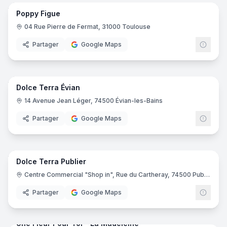
Poppy Figue
04 Rue Pierre de Fermat, 31000 Toulouse
Partager
Google Maps
6
pano
Dolce Terra Évian
14 Avenue Jean Léger, 74500 Évian-les-Bains
Partager
Google Maps
6
pano
Dolce Terra Publier
Centre Commercial "Shop in", Rue du Cartheray, 74500 Publier
Partager
Google Maps
5
pano
Une Fleur Pour Toi - La Madeleine