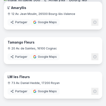
L' Amaryllis
12 Av. Jean Moulin, 26500 Bourg-lès-Valence
Partager
Google Maps
7
pano
Tamango Fleurs
20 Av. de Saintes, 16100 Cognac
Partager
Google Maps
7
pano
LM les Fleurs
73 Av. Daniel Hedde, 17200 Royan
Partager
Google Maps
7
pano