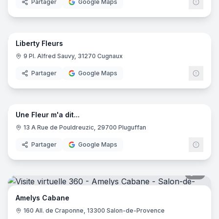
Partager
Google Maps
8
pano
Liberty Fleurs
9 Pl. Alfred Sauvy, 31270 Cugnaux
Partager
Google Maps
5
pano
Une Fleur m'a dit...
13 A Rue de Pouldreuzic, 29700 Pluguffan
Partager
Google Maps
8
pano
Amelys Cabane
160 All. de Craponne, 13300 Salon-de-Provence