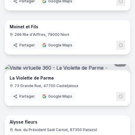
Partager
Google Maps
9
pano
Moinet et Fils
296 Rte d'Aiffres, 79000 Niort
Partager
Google Maps
8
pano
La Violette de Parme
73 Grande Rue, 47700 Casteljaloux
Partager
Google Maps
8
pano
Alysse fleurs
Ave. du Président Sadi Carnot, 87350 Panazol