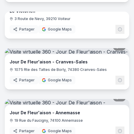
Le Victorien
3 Route de Nevy, 39210 Voiteur
Partager
Google Maps
9
pano
Jour De Fleur'aison - Cranves-Sales
1075 Rte des Tattes de Borly, 74380 Cranves-Sales
Partager
Google Maps
8
pano
Jour De Fleur'aison - Annemasse
19 Rue du Faucigny, 74100 Annemasse
Partager
Google Maps