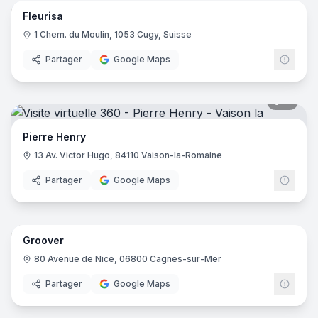
Fleurisa
1 Chem. du Moulin, 1053 Cugy, Suisse
Partager
Google Maps
11
pano
Pierre Henry
13 Av. Victor Hugo, 84110 Vaison-la-Romaine
Partager
Google Maps
7
pano
Groover
80 Avenue de Nice, 06800 Cagnes-sur-Mer
Partager
Google Maps
20
pano