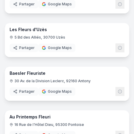
Partager
Google Maps
5
pano
Les Fleurs d'Uzès
5 Bd des Alliés, 30700 Uzès
Partager
Google Maps
8
pano
Baesler Fleuriste
30 Av. de la Division Leclerc, 92160 Antony
Partager
Google Maps
5
pano
Au Printemps Fleuri
16 Rue de l'Hôtel Dieu, 95300 Pontoise