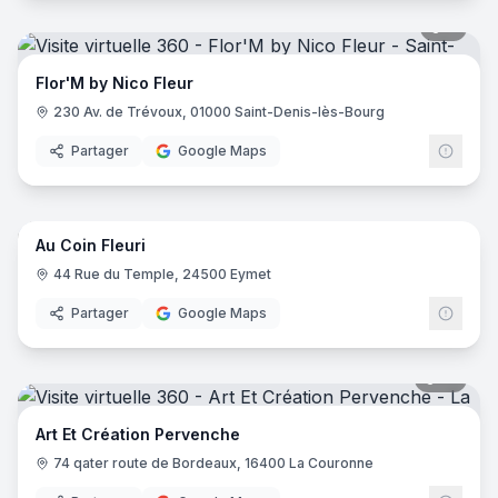
7
pano
Flor'M by Nico Fleur
230 Av. de Trévoux, 01000 Saint-Denis-lès-Bourg
Partager
Google Maps
9
pano
Au Coin Fleuri
44 Rue du Temple, 24500 Eymet
Partager
Google Maps
10
pano
Art Et Création Pervenche
74 qater route de Bordeaux, 16400 La Couronne