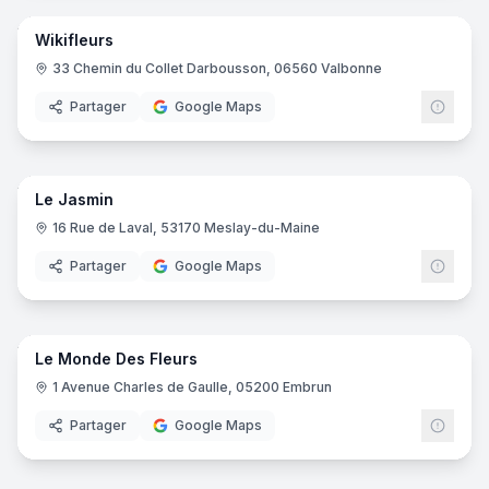
Wikifleurs
33 Chemin du Collet Darbousson, 06560 Valbonne
Partager
Google Maps
7
pano
Le Jasmin
16 Rue de Laval, 53170 Meslay-du-Maine
Partager
Google Maps
6
pano
Le Monde Des Fleurs
1 Avenue Charles de Gaulle, 05200 Embrun
Partager
Google Maps
7
pano