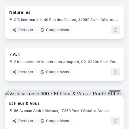
Naturelles
C/C Intermarché, 40 Rue des Vautes, 34980 Saint-Gély-du-Fesc
Partager
Google Maps
10
pano
7 Avril
2 boulevard de la Libération Urbaparc, C2, 93200 Saint-Denis
Partager
Google Maps
7
pano
Et Fleur & Vous
86 Avenue André Malraux, 17250 Pont-l'Abbé-d'Arnoult
Partager
Google Maps