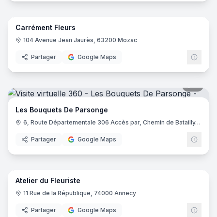
14
pano
Carrément Fleurs
Carré
104 Avenue Jean Jaurès, 63200 Mozac
Partager
Google Maps
11
pano
Les Bouquets De Parsonge
6, Route Départementale 306 Accès par, Chemin de Batailly, 69380 Les Chères
Partager
Google Maps
6
pano
Atelier du Fleuriste
11 Rue de la République, 74000 Annecy
Partager
Google Maps