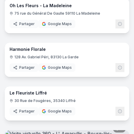
Oh Les Fleurs - La Madeleine
75 rue du Général De Gaulle 59110 La Madeleine
Partager
Google Maps
7
pano
Harmonie Florale
128 Av. Gabriel Péri, 83130 La Garde
Partager
Google Maps
8
pano
Le Fleuriste Liffré
30 Rue de Fougères, 35340 Liffré
Partager
Google Maps
8
pano