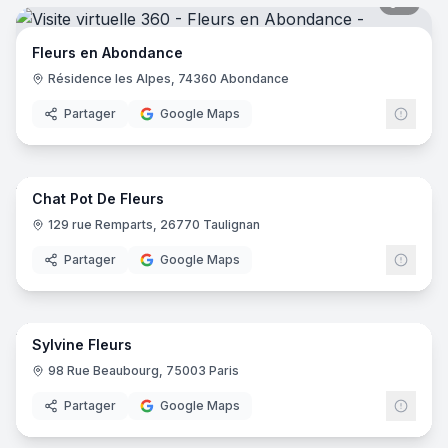
5
pano
Fleurs en Abondance
Résidence les Alpes, 74360 Abondance
Partager
Google Maps
4
pano
Chat Pot De Fleurs
129 rue Remparts, 26770 Taulignan
Partager
Google Maps
5
pano
Sylvine Fleurs
98 Rue Beaubourg, 75003 Paris
Partager
Google Maps
6
pano