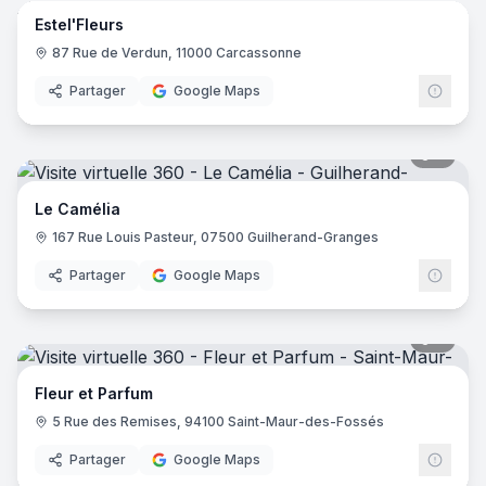
Estel'Fleurs
87 Rue de Verdun, 11000 Carcassonne
Partager
Google Maps
4
pano
Le Camélia
167 Rue Louis Pasteur, 07500 Guilherand-Granges
Partager
Google Maps
6
pano
Fleur et Parfum
5 Rue des Remises, 94100 Saint-Maur-des-Fossés
Partager
Google Maps
8
pano