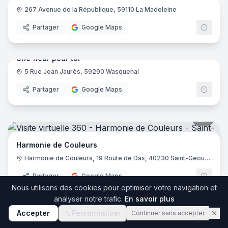
267 Avenue de la République, 59110 La Madeleine
Partager
Google Maps
9
pano
Une fleur pour toi
5 Rue Jean Jaurès, 59290 Wasquehal
Partager
Google Maps
8
pano
Harmonie de Couleurs
Harmonie de Couleurs, 19 Route de Dax, 40230 Saint-Geours-de-Maremne
Partager
Google Maps
26
pano
Nous utilisons des cookies pour optimiser votre navigation et
analyser notre trafic.
En savoir plus
Les Jardins du Sud
Accepter
Personnaliser
Continuer sans accepter
Route de Ponteilla, 66300 Llupia