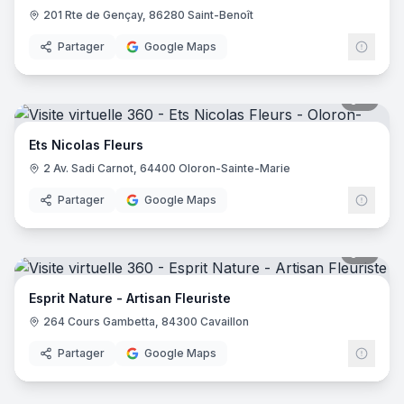
201 Rte de Gençay, 86280 Saint-Benoît
Partager
Google Maps
8
pano
Ets Nicolas Fleurs
2 Av. Sadi Carnot, 64400 Oloron-Sainte-Marie
Partager
Google Maps
6
pano
Esprit Nature - Artisan Fleuriste
264 Cours Gambetta, 84300 Cavaillon
Partager
Google Maps