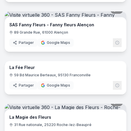
6
pano
SAS Fanny Fleurs - Fanny fleurs Alençon
89 Grande Rue, 61000 Alençon
Partager
Google Maps
7
pano
La Fée Fleur
59 Bd Maurice Berteaux, 95130 Franconville
Partager
Google Maps
9
pano
La Magie des Fleurs
31 Rue nationale, 25220 Roche-lez-Beaupré