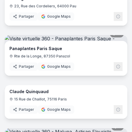
23, Rue des Cordeliers, 64000 Pau
Partager
Google Maps
17
pano
Panaplantes Paris Saque
Rte de la Longe, 87350 Panazol
Partager
Google Maps
6
pano
Claude Quinquaud
15 Rue de Chaillot, 75116 Paris
Partager
Google Maps
7
pano