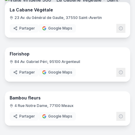
La Cabane Végétale
23 Av. du Général de Gaulle, 37550 Saint-Avertin
Partager
Google Maps
7
pano
Florishop
84 Av. Gabriel Péri, 95100 Argenteuil
Partager
Google Maps
6
pano
Bambou fleurs
4 Rue Notre Dame, 77100 Meaux
Partager
Google Maps
14
pano