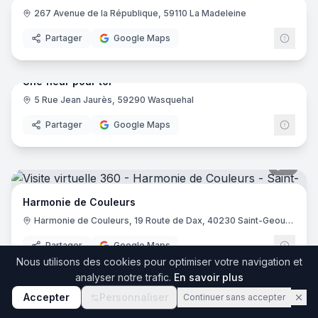
267 Avenue de la République, 59110 La Madeleine
Partager
Google Maps
9
pano
Une fleur pour toi
5 Rue Jean Jaurès, 59290 Wasquehal
Partager
Google Maps
8
pano
Harmonie de Couleurs
Harmonie de Couleurs, 19 Route de Dax, 40230 Saint-Geours-de-Maremne
Partager
Google Maps
26
pano
Nous utilisons des cookies pour optimiser votre navigation et
analyser notre trafic.
En savoir plus
Les Jardins du Sud
Accepter
Personnaliser
Continuer sans accepter
Route de Ponteilla, 66300 Llupia