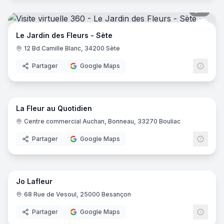
7
pano
Le Ja
LJ
Le Jardin des Fleurs - Sète
12 Bd Camille Blanc, 34200 Sète
Partager
Google Maps
7
pano
La Fleur au Quotidien
Centre commercial Auchan, Bonneau, 33270 Bouliac
Partager
Google Maps
9
pano
Jo Lafleur
68 Rue de Vesoul, 25000 Besançon
Partager
Google Maps