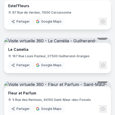
Estel'Fleurs
87 Rue de Verdun, 11000 Carcassonne
Partager
Google Maps
4
pano
Le Camélia
167 Rue Louis Pasteur, 07500 Guilherand-Granges
Partager
Google Maps
6
pano
Fleur et Parfum
5 Rue des Remises, 94100 Saint-Maur-des-Fossés
Partager
Google Maps
8
pano