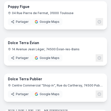
Poppy Figue
04 Rue Pierre de Fermat, 31000 Toulouse
Partager
Google Maps
6
pano
Dolce Terra Évian
14 Avenue Jean Léger, 74500 Évian-les-Bains
Partager
Google Maps
6
pano
Dolce Terra Publier
Centre Commercial "Shop in", Rue du Cartheray, 74500 Publier
Partager
Google Maps
5
pano
Une Fleur Pour Toi - La Madeleine