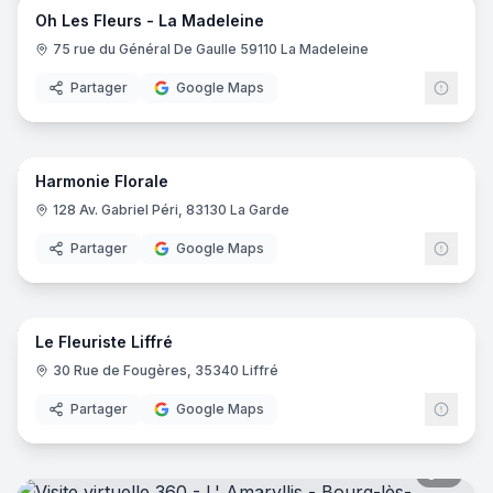
Oh Les Fleurs - La Madeleine
75 rue du Général De Gaulle 59110 La Madeleine
Partager
Google Maps
7
pano
Harmonie Florale
128 Av. Gabriel Péri, 83130 La Garde
Partager
Google Maps
8
pano
Le Fleuriste Liffré
30 Rue de Fougères, 35340 Liffré
Partager
Google Maps
8
pano