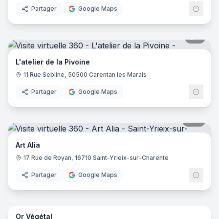
Partager
Google Maps
7
pano
L'atelier de la Pivoine
11 Rue Sebline, 50500 Carentan les Marais
Partager
Google Maps
10
pano
Art Alia
17 Rue de Royan, 16710 Saint-Yrieix-sur-Charente
Partager
Google Maps
8
pano
Or Végétal