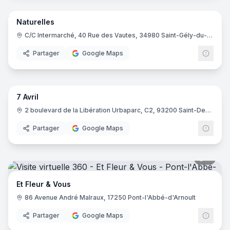
Naturelles
C/C Intermarché, 40 Rue des Vautes, 34980 Saint-Gély-du-Fesc
Partager
Google Maps
10
pano
7 Avril
2 boulevard de la Libération Urbaparc, C2, 93200 Saint-Denis
Partager
Google Maps
7
pano
Et Fleur & Vous
86 Avenue André Malraux, 17250 Pont-l'Abbé-d'Arnoult
Partager
Google Maps