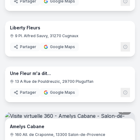
Partager
Google Maps
8
pano
Liberty Fleurs
9 Pl. Alfred Sauvy, 31270 Cugnaux
Partager
Google Maps
5
pano
Une Fleur m'a dit...
13 A Rue de Pouldreuzic, 29700 Pluguffan
Partager
Google Maps
8
pano
Amelys Cabane
160 All. de Craponne, 13300 Salon-de-Provence