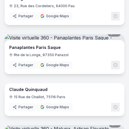
23, Rue des Cordeliers, 64000 Pau
Partager
Google Maps
17
pano
Panaplantes Paris Saque
Rte de la Longe, 87350 Panazol
Partager
Google Maps
6
pano
Claude Quinquaud
15 Rue de Chaillot, 75116 Paris
Partager
Google Maps
7
pano