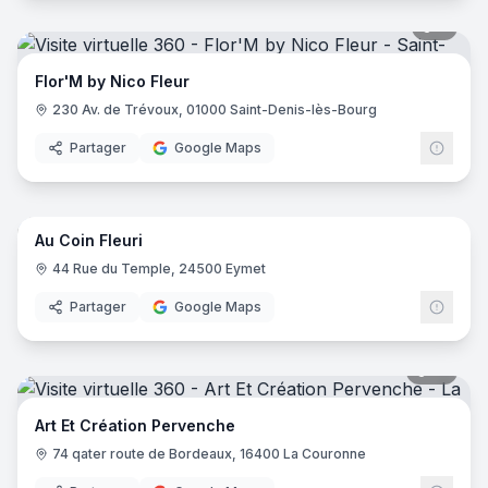
7
pano
Flor'M by Nico Fleur
230 Av. de Trévoux, 01000 Saint-Denis-lès-Bourg
Partager
Google Maps
9
pano
Au Coin Fleuri
44 Rue du Temple, 24500 Eymet
Partager
Google Maps
10
pano
Art Et Création Pervenche
74 qater route de Bordeaux, 16400 La Couronne