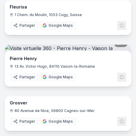
Fleurisa
1 Chem. du Moulin, 1053 Cugy, Suisse
Partager
Google Maps
11
pano
Pierre Henry
13 Av. Victor Hugo, 84110 Vaison-la-Romaine
Partager
Google Maps
7
pano
Groover
80 Avenue de Nice, 06800 Cagnes-sur-Mer
Partager
Google Maps
20
pano