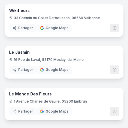
Wikifleurs
33 Chemin du Collet Darbousson, 06560 Valbonne
Partager
Google Maps
7
pano
Le Jasmin
16 Rue de Laval, 53170 Meslay-du-Maine
Partager
Google Maps
6
pano
Le Monde Des Fleurs
1 Avenue Charles de Gaulle, 05200 Embrun
Partager
Google Maps
7
pano