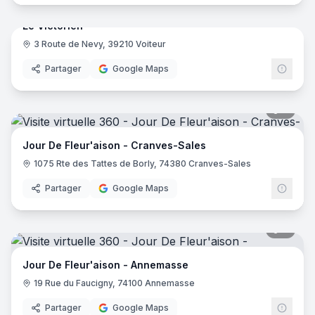
Le Victorien
3 Route de Nevy, 39210 Voiteur
Partager
Google Maps
9
pano
Jour De Fleur'aison - Cranves-Sales
1075 Rte des Tattes de Borly, 74380 Cranves-Sales
Partager
Google Maps
8
pano
Jour De Fleur'aison - Annemasse
19 Rue du Faucigny, 74100 Annemasse
Partager
Google Maps