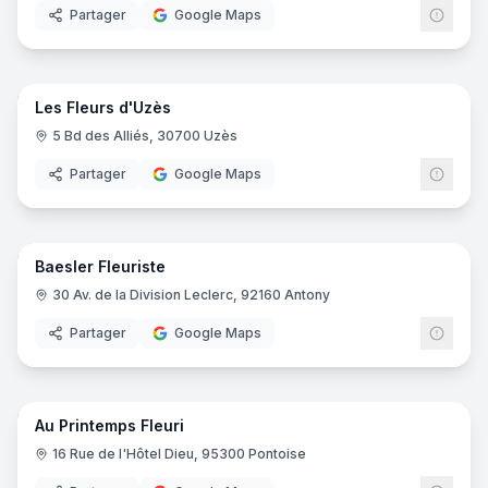
Partager
Google Maps
5
pano
Les Fleurs d'Uzès
5 Bd des Alliés, 30700 Uzès
Partager
Google Maps
8
pano
Baesler Fleuriste
30 Av. de la Division Leclerc, 92160 Antony
Partager
Google Maps
5
pano
Au Printemps Fleuri
16 Rue de l'Hôtel Dieu, 95300 Pontoise