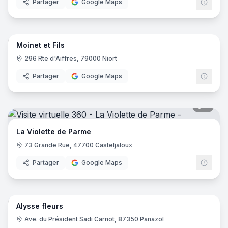
Partager
Google Maps
9
pano
Moinet et Fils
296 Rte d'Aiffres, 79000 Niort
Partager
Google Maps
8
pano
La Violette de Parme
73 Grande Rue, 47700 Casteljaloux
Partager
Google Maps
8
pano
Alysse fleurs
Ave. du Président Sadi Carnot, 87350 Panazol