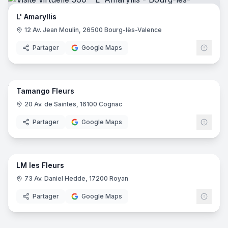
L' Amaryllis
12 Av. Jean Moulin, 26500 Bourg-lès-Valence
Partager
Google Maps
7
pano
Tamango Fleurs
20 Av. de Saintes, 16100 Cognac
Partager
Google Maps
7
pano
LM les Fleurs
73 Av. Daniel Hedde, 17200 Royan
Partager
Google Maps
7
pano