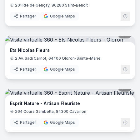
201 Rte de Gençay, 86280 Saint-Benoît
Partager
Google Maps
8
pano
Ets Nicolas Fleurs
2 Av. Sadi Carnot, 64400 Oloron-Sainte-Marie
Partager
Google Maps
6
pano
Esprit Nature - Artisan Fleuriste
264 Cours Gambetta, 84300 Cavaillon
Partager
Google Maps