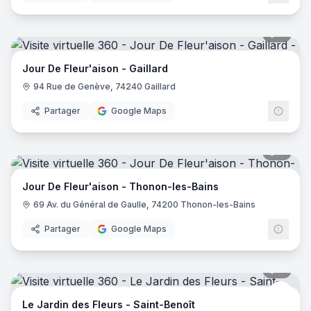
8
pano
Jour De Fleur'aison - Gaillard
94 Rue de Genève, 74240 Gaillard
Partager
Google Maps
8
pano
Jour De Fleur'aison - Thonon-les-Bains
69 Av. du Général de Gaulle, 74200 Thonon-les-Bains
Partager
Google Maps
7
pano
Le Ja
LJ
Le Jardin des Fleurs - Saint-Benoît