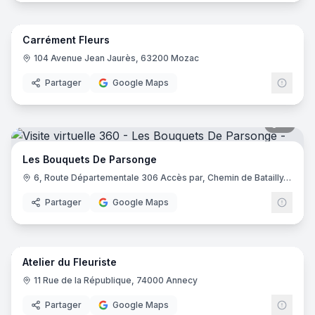
14
pano
Carrément Fleurs
Carré
104 Avenue Jean Jaurès, 63200 Mozac
Partager
Google Maps
11
pano
Les Bouquets De Parsonge
6, Route Départementale 306 Accès par, Chemin de Batailly, 69380 Les Chères
Partager
Google Maps
6
pano
Atelier du Fleuriste
11 Rue de la République, 74000 Annecy
Partager
Google Maps