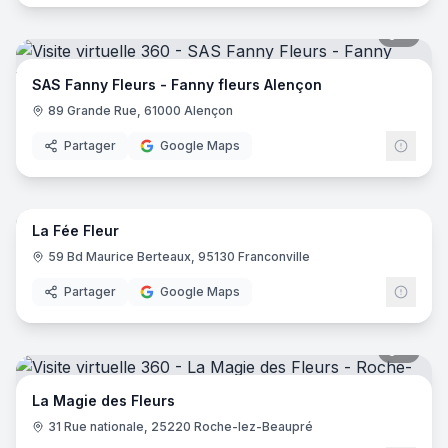
6
pano
SAS Fanny Fleurs - Fanny fleurs Alençon
89 Grande Rue, 61000 Alençon
Partager
Google Maps
7
pano
La Fée Fleur
59 Bd Maurice Berteaux, 95130 Franconville
Partager
Google Maps
9
pano
La Magie des Fleurs
31 Rue nationale, 25220 Roche-lez-Beaupré