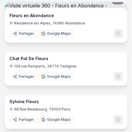
5
pano
Fleurs en Abondance
Résidence les Alpes, 74360 Abondance
Partager
Google Maps
4
pano
Chat Pot De Fleurs
129 rue Remparts, 26770 Taulignan
Partager
Google Maps
5
pano
Sylvine Fleurs
98 Rue Beaubourg, 75003 Paris
Partager
Google Maps
6
pano