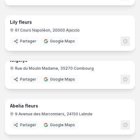
9
pano
Lily fleurs
61 Cours Napoléon, 20000 Ajaccio
Partager
Google Maps
5
pano
Angelys
Rue du Moulin Madame, 35270 Combourg
Partager
Google Maps
9
pano
Abelia fleurs
9 Avenue des Marronniers, 24150 Lalinde
Partager
Google Maps
7
pano