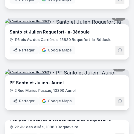
18
pano
Pompes funèbres
Santo et Julien Roquefort-la-Bédoule
116 bis Av. des Carrières, 13830 Roquefort-la-Bédoule
Partager
Google Maps
7
pano
Pompes funèbres
PF Santo et Julien- Auriol
2 Rue Marius Pascau, 13390 Auriol
Partager
Google Maps
4
pano
Pompes Funèbres Intercommunales Roquevaire
22 Av. des Alliés, 13360 Roquevaire
Pompes funèbres