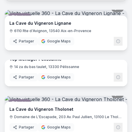
7
pano
Caviste
La Cave du Vigneron Lignane
6110 Rte d'Avignon, 13540 Aix-en-Provence
Partager
Google Maps
7
pano
Top Ménager Pélissanne
14 za du bas taulet, 13330 Pélissanne
Magasin d'électroménager
Partager
Google Maps
8
pano
Caviste
La Cave du Vigneron Tholonet
Domaine de L'Escapade, 203 Av. Paul Jullien, 13100 Le Tholonet
Partager
Google Maps