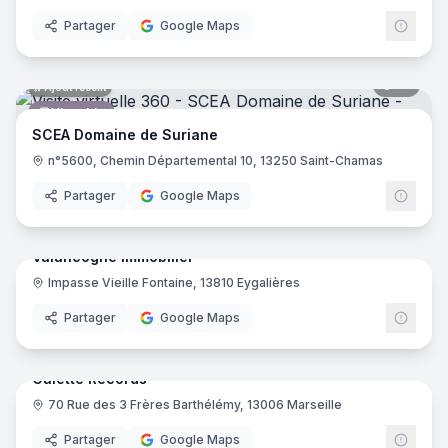
Partager
Google Maps
13
pano
Ajout récent
Vignoble
SCEA Domaine de Suriane
n°5600, Chemin Départemental 10, 13250 Saint-Chamas
Partager
Google Maps
7
pano
Ajout récent
Valancogne Immobilier
Impasse Vieille Fontaine, 13810 Eygalières
Agence immobilière
Partager
Google Maps
8
pano
Ajout récent
Galette Records
70 Rue des 3 Frères Barthélémy, 13006 Marseille
Magasin d'instruments de musique
Partager
Google Maps