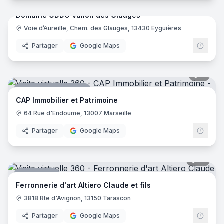
Domaine ODDO Vallon des Glauges
Voie d’Aureille, Chem. des Glauges, 13430 Eyguières
Vignoble
Partager
Google Maps
8
pano
Agence immobilière
CAP Immobilier et Patrimoine
64 Rue d'Endoume, 13007 Marseille
Partager
Google Maps
10
pano
Menuisier
Ferronnerie d'art Altiero Claude et fils
3818 Rte d'Avignon, 13150 Tarascon
Partager
Google Maps