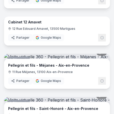
Partager
Google Maps
18
pano
Cabinet 12 Amavet
Praticien
12 Rue Edouard Amavet, 13500 Martigues
Partager
Google Maps
5
pano
Bijouterie
Pellegrin et fils - Méjanes - Aix-en-Provence
11 Rue Méjanes, 13100 Aix-en-Provence
Partager
Google Maps
9
pano
Bijouterie
Pellegrin et fils - Saint-Honoré - Aix-en-Provence