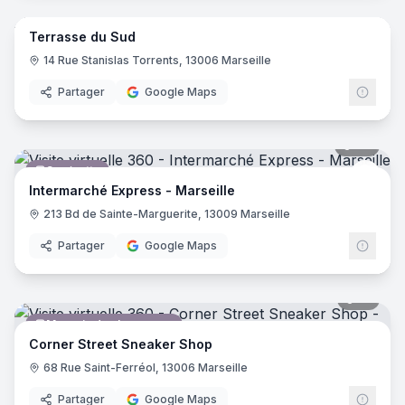
Terrasse du Sud
Agence immobilière
14 Rue Stanislas Torrents, 13006 Marseille
Partager
Google Maps
39
pano
Supérette
Inter
Intermarché Express - Marseille
213 Bd de Sainte-Marguerite, 13009 Marseille
Partager
Google Maps
16
pano
Magasin de chaussures
Corner Street Sneaker Shop
68 Rue Saint-Ferréol, 13006 Marseille
Partager
Google Maps