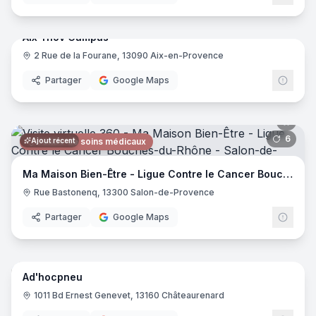
66
pano
Ajout récent
Aix Ynov Campus
2 Rue de la Fourane, 13090 Aix-en-Provence
Enseignement Supérieur
Ynov
Partager
Google Maps
6
pano
Ajout récent
Centre de soins médicaux
Ma Maison Bien-Être - Ligue Contre le Cancer Bouches-du-Rhône
Rue Bastonenq, 13300 Salon-de-Provence
Partager
Google Maps
11
pano
Ajout récent
Ad'hocpneu
Garage
1011 Bd Ernest Genevet, 13160 Châteaurenard