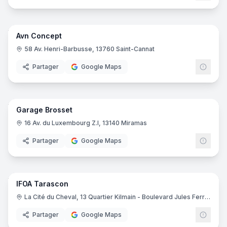
9
pano
Avn Concept
Cuisiniste
58 Av. Henri-Barbusse, 13760 Saint-Cannat
Partager
Google Maps
16
pano
Garage Brosset
Concessionnaire automobile
16 Av. du Luxembourg Z.I, 13140 Miramas
Partager
Google Maps
IFOA Tarascon
Enseignement Supérieur
IFOA
La Cité du Cheval, 13 Quartier Kilmain - Boulevard Jules Ferry, 13150 Tarascon
Partager
Google Maps