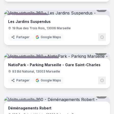
8
pano
Magasin de bricolage
Les Jardins Suspendus
19 Rue des Trois Rois, 13006 Marseille
Partager
Google Maps
12
pano
Concessionnaire automobile
NatioPark - Parking Marseille - Gare Saint-Charles
93 Bd National, 13003 Marseille
Partager
Google Maps
7
pano
Location de box
Déménagements Robert