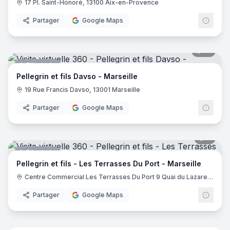
17 Pl. Saint-Honoré, 13100 Aix-en-Provence
Partager
Google Maps
10
pano
Bijouterie
Pellegrin et fils Davso - Marseille
19 Rue Francis Davso, 13001 Marseille
Partager
Google Maps
6
pano
Bijouterie
Pellegrin et fils - Les Terrasses Du Port - Marseille
Centre Commercial Les Terrasses Du Port 9 Quai du Lazaret, 13002 Marseille
Partager
Google Maps
8
pano