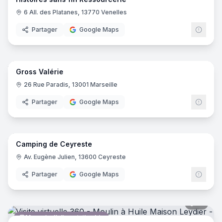
6 All. des Platanes, 13770 Venelles
Partager
Google Maps
9
pano
Gross Valérie
Centre de soins médicaux
26 Rue Paradis, 13001 Marseille
Partager
Google Maps
46
pano
Camping de Ceyreste
Camping
Av. Eugène Julien, 13600 Ceyreste
Partager
Google Maps
16
pano
Magasin d'alimentation bio