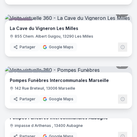
7
pano
Caviste
La Cave du Vigneron Les Milles
855 Chem. Albert Guigou, 13290 Les Milles
Partager
Google Maps
5
pano
Pompes funèbres
Pompes Funèbres Intercommunales Marseille
142 Rue Breteuil, 13006 Marseille
Partager
Google Maps
6
pano
Pompes Funèbres Intercommunales Aubagne
impasse d Arthenas , 13400 Aubagne
Pompes funèbres
Partager
Google Maps