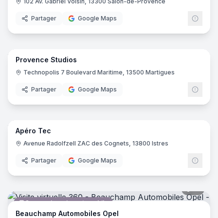
102 Av. Gabriel Voisin, 13300 Salon-de-Provence
Partager
Google Maps
20
pano
Provence Studios
Théâtre
Technopolis 7 Boulevard Maritime, 13500 Martigues
Partager
Google Maps
10
pano
Apéro Tec
Bar
Avenue Radolfzell ZAC des Cognets, 13800 Istres
Partager
Google Maps
12
pano
Concessionnaire automobile
Beauchamp Automobiles Opel