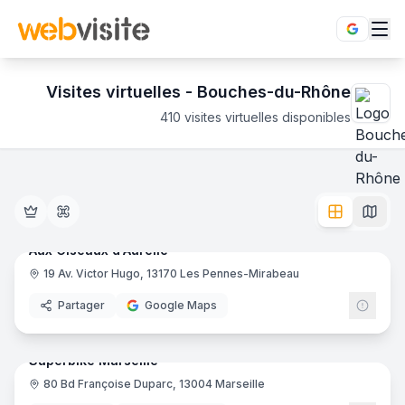
Visites virtuelles -
Bouches-du-Rhône
410
visites virtuelles disponibles
Établissements en visite virtuelle 360° dans le département
Découvrez le Bouches-du-Rhône en immersion totale 360°. 4
5
pano
Ajout récent
Aux Ciseaux d'Aurelie
19 Av. Victor Hugo, 13170 Les Pennes-Mirabeau
Salon de coiffure
Partager
Google Maps
12
pano
Ajout récent
Superbike Marseille
80 Bd Françoise Duparc, 13004 Marseille
Concessionnaire de motos