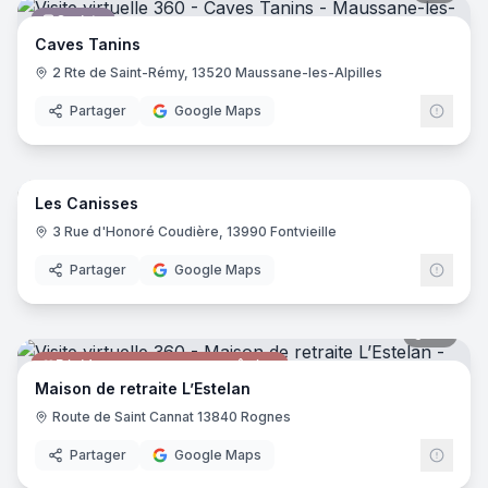
Caviste
Caves Tanins
2 Rte de Saint-Rémy, 13520 Maussane-les-Alpilles
Partager
Google Maps
8
pano
Les Canisses
Restaurant
3 Rue d'Honoré Coudière, 13990 Fontvieille
Partager
Google Maps
34
pano
Résidence pour personnes âgées
Maison de retraite L’Estelan
Route de Saint Cannat 13840 Rognes
Partager
Google Maps