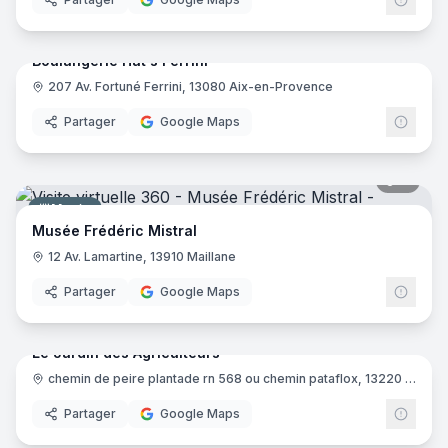
7
pano
Boulangerie Hat's Ferrini
207 Av. Fortuné Ferrini, 13080 Aix-en-Provence
Boulangerie
Boula
Partager
Google Maps
11
pano
Musée
Musée Frédéric Mistral
12 Av. Lamartine, 13910 Maillane
Partager
Google Maps
14
pano
Le Jardin des Agriculteurs
Épicerie fine
chemin de peire plantade rn 568 ou chemin pataflox, 13220 Châteauneuf-les-Martigues
Partager
Google Maps
17
pano