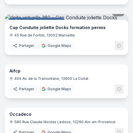
7
pano
Formation Professionnelle
Cap Conduite joliette Docks formation permis
45 Rue de Forbin, 13002 Marseille
Partager
Google Maps
22
pano
Aifcp
Enseignement Supérieur
404 Av. de la Tramontane, 13600 La Ciotat
Partager
Google Maps
29
pano
Occadeco
Dépôt-vente
580 Rue Claude Nicolas Ledoux, 13290 Aix-en-Provence
Partager
Google Maps