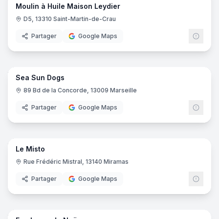
Moulin à Huile Maison Leydier
D5, 13310 Saint-Martin-de-Crau
Partager
Google Maps
8
pano
Sea Sun Dogs
Toiletteur
89 Bd de la Concorde, 13009 Marseille
Partager
Google Maps
11
pano
Le Misto
Crêperie
Rue Frédéric Mistral, 13140 Miramas
Partager
Google Maps
8
pano