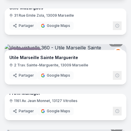
Utile Mazargues
31 Rue Emile Zola, 13009 Marseille
Supermarché
Grou
Partager
Google Maps
17
pano
Supermarché
Grou
GU
Utile Marseille Sainte Marguerite
2 Trav. Sainte-Marguerite, 13009 Marseille
Partager
Google Maps
15
pano
Profil Manager
1161 Av. Jean Monnet, 13127 Vitrolles
Formation Professionnelle
Partager
Google Maps
8
pano