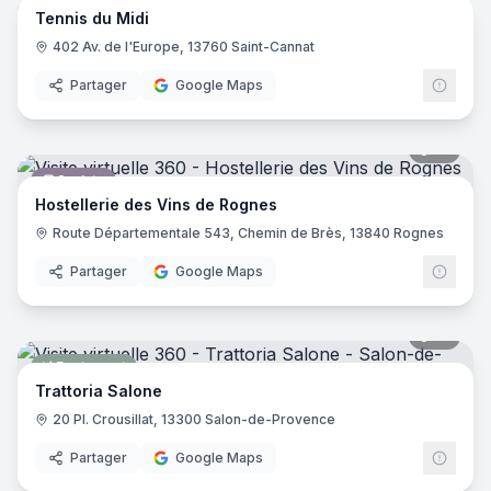
Tennis du Midi
Industrie
402 Av. de l'Europe, 13760 Saint-Cannat
Partager
Google Maps
10
pano
Caviste
Hostellerie des Vins de Rognes
Route Départementale 543, Chemin de Brès, 13840 Rognes
Partager
Google Maps
10
pano
Restaurant
Trattoria Salone
20 Pl. Crousillat, 13300 Salon-de-Provence
Partager
Google Maps
9
pano