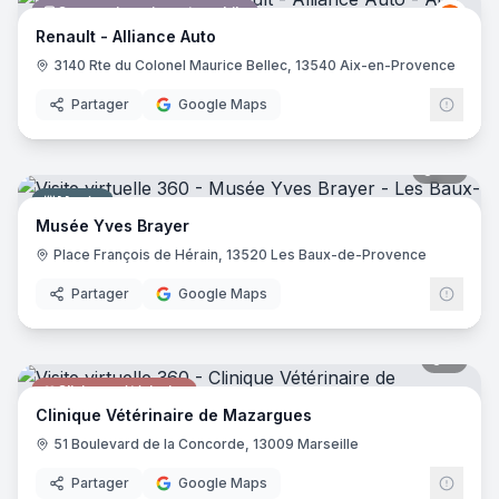
Concessionnaire automobile
Renau
R
Renault - Alliance Auto
3140 Rte du Colonel Maurice Bellec, 13540 Aix-en-Provence
Partager
Google Maps
39
pano
Musée
Musée Yves Brayer
Place François de Hérain, 13520 Les Baux-de-Provence
Partager
Google Maps
4
pano
Clinique vétérinaire
Clinique Vétérinaire de Mazargues
51 Boulevard de la Concorde, 13009 Marseille
Partager
Google Maps