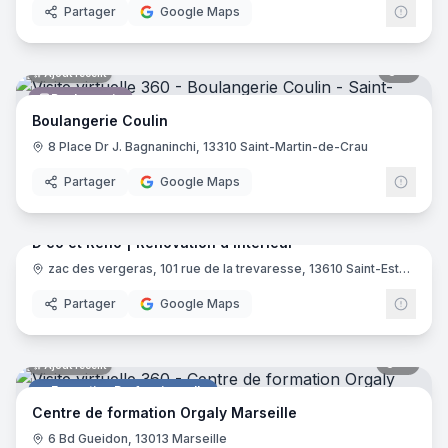
Partager
Google Maps
6
pano
Ajout récent
Boulangerie
Boulangerie Coulin
8 Place Dr J. Bagnaninchi, 13310 Saint-Martin-de-Crau
Partager
Google Maps
6
pano
Ajout récent
D'co et Reno | Rénovation d'intérieur
Magasin de bricolage
zac des vergeras, 101 rue de la trevaresse, 13610 Saint-Estève-Janson
Partager
Google Maps
11
pano
Ajout récent
Formation Professionnelle
Centre de formation Orgaly Marseille
6 Bd Gueidon, 13013 Marseille