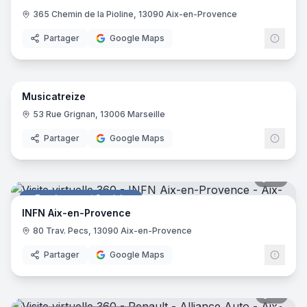
365 Chemin de la Pioline, 13090 Aix-en-Provence
Partager
Google Maps
11
pano
Musicatreize
Salle de spectacles
53 Rue Grignan, 13006 Marseille
Partager
Google Maps
25
pano
Enseignement Supérieur
INFN Aix-en-Provence
80 Trav. Pecs, 13090 Aix-en-Provence
Partager
Google Maps
12
pano