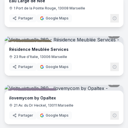
Eau Large de Noë
Activité sportive
1 Port de la Pointe Rouge, 13008 Marseille
Partager
Google Maps
8
pano
Résidence hôtelière
Résidence Meublée Services
23 Rue d'Italie, 13006 Marseille
Partager
Google Maps
8
pano
Magasin de décoration
ilovemycom by Opaltex
21 Av. du Dr Heckel, 13011 Marseille
Partager
Google Maps
5
pano