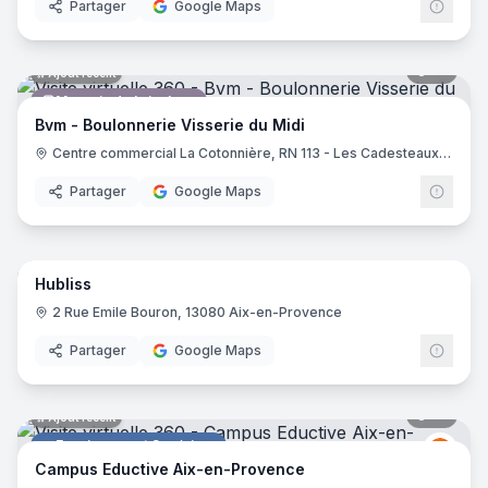
Partager
Google Maps
10
pano
Ajout récent
Magasin de bricolage
Bvm - Boulonnerie Visserie du Midi
Centre commercial La Cotonnière, RN 113 - Les Cadesteaux, 13127 Vitrolles
Partager
Google Maps
8
pano
Ajout récent
Hubliss
Profession libérale
2 Rue Emile Bouron, 13080 Aix-en-Provence
Partager
Google Maps
61
pano
Ajout récent
Enseignement Supérieur
Educt
E
Campus Eductive Aix-en-Provence