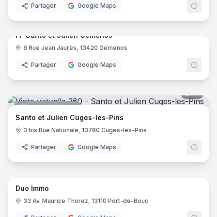
Partager
Google Maps
5
pano
PF Santo et Julien Gémenos
8 Rue Jean Jaurès, 13420 Gémenos
Pompes funèbres
Partager
Google Maps
10
pano
Pompes funèbres
Santo et Julien Cuges-les-Pins
3 bis Rue Nationale, 13780 Cuges-les-Pins
Partager
Google Maps
7
pano
Duo Immo
Agence immobilière
33 Av. Maurice Thorez, 13110 Port-de-Bouc