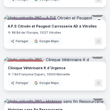
12
pano
Concessionnaire automobile
Peug
A.P.S Citroën et Peugeot Carrosserie AD à Vitrolles
88 Bd de l'Europe, 13127 Vitrolles
Partager
Google Maps
15
pano
Clinique vétérinaire
Clinique Vétérinaire K d´Urgence
7 Bd Françoise Duparc, 13004 Marseille
Partager
Google Maps
8
pano
Magasin de produits d'occasion
Histoires sans fin Ressourcerie