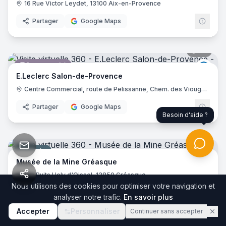
16 Rue Victor Leydet, 13100 Aix-en-Provence
Partager
Google Maps
47
pano
Supermarché
E.Lec
E.Leclerc Salon-de-Provence
Centre Commercial, route de Pelissanne, Chem. des Viougues, 13300 Salon-de-Provence
Partager
Google Maps
Besoin d'aide ?
39
pano
Musée
Musée de la Mine Gréasque
Rte Puits Hely d'Oissel, 13850 Gréasque
Nous utilisons des cookies pour optimiser votre navigation et
Partager
Google Maps
analyser notre trafic.
En savoir plus
Accepter
Personnaliser
Continuer sans accepter
21
pano