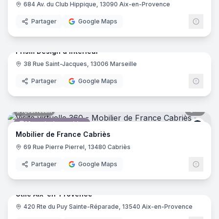
684 Av. du Club Hippique, 13090 Aix-en-Provence
Partager
Google Maps
7
pano
Ajout récent
Prism Design d'intérieur
38 Rue Saint-Jacques, 13006 Marseille
Magasin de décoration
Partager
Google Maps
9
pano
Ajout récent
Magasin de meubles
Mobil
Mobilier de France Cabriès
69 Rue Pierre Pierrel, 13480 Cabriès
Partager
Google Maps
17
pano
Utile Aix-en-Provence
420 Rte du Puy Sainte-Réparade, 13540 Aix-en-Provence
Supermarché
Grou