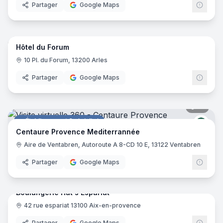
Partager
Google Maps
16
pano
Hôtel du Forum
Hôtel
10 Pl. du Forum, 13200 Arles
Partager
Google Maps
17
pano
Établissement Spécialisé
Cent
Centaure Provence Mediterrannée
Aire de Ventabren, Autoroute A 8-CD 10 E, 13122 Ventabren
Partager
Google Maps
6
pano
Boulangerie Hat's Espariat
42 rue espariat 13100 Aix-en-provence
Boulangerie
Boula
Partager
Google Maps