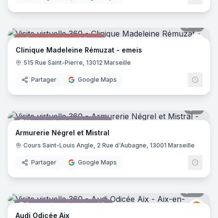
43
pano
Centre de soins médicaux
emei
Clinique Madeleine Rémuzat - emeis
515 Rue Saint-Pierre, 13012 Marseille
Partager
Google Maps
3
pano
Magasin d'articles de sports
Armurerie Négrel et Mistral
Cours Saint-Louis Angle, 2 Rue d'Aubagne, 13001 Marseille
Partager
Google Maps
20
pano
Concessionnaire automobile
Audi
A
Audi Odicée Aix