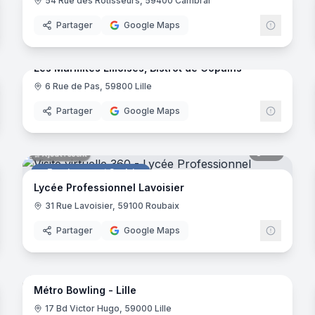
54 Rue des Rôtisseurs, 59400 Cambrai
Caviste
Partager
Google Maps
noramas
10
panora
Ajout récent
Les Marmites Lilloises, Bistrot de Copains
6 Rue de Pas, 59800 Lille
Restaurant
Partager
Google Maps
noramas
92
panora
Ajout récent
Enseignement Scolaire
ETA CFA
Lycée Professionnel Lavoisier
31 Rue Lavoisier, 59100 Roubaix
Partager
Google Maps
noramas
23
panora
Ajout récent
Métro Bowling - Lille
Bowling
EFAC
17 Bd Victor Hugo, 59000 Lille