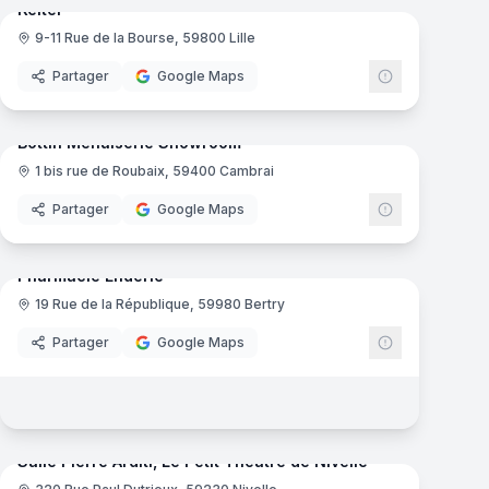
Keitel
9-11 Rue de la Bourse, 59800 Lille
Magasin de vêtements
Partager
Google Maps
mas
6
panoramas
Ajout récent
Bottin Menuiserie Showroom
1 bis rue de Roubaix, 59400 Cambrai
Menuisier
Partager
Google Maps
22
panoramas
Ajout récent
mas
Pharmacie Enderlé
19 Rue de la République, 59980 Bertry
Pharmacie
CFA
Partager
Google Maps
mas
20
panoramas
Ajout récent
Salle Pierre Arditi, Le Petit Théâtre de Nivelle