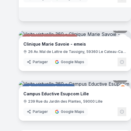
26
pa
Centre de soins médicaux
em
Clinique Marie Savoie - emeis
26 Av. Mal de Lattre de Tassigny, 59360 Le Cateau-Cambrésis
Partager
Google Maps
36
pa
Enseignement Supérieur
Ed
E
Campus Eductive Esupcom Lille
239 Rue du Jardin des Plantes, 59000 Lille
Partager
Google Maps
8
pa