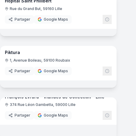
Hôpital Saint Philibert
Centre de soins médicaux
Rue du Grand But, 59160 Lille
Partager
Google Maps
mas
36
panoramas
Piktura
Enseignement Supérieur
1, Avenue Boileau, 59100 Roubaix
Partager
Google Maps
mas
9
panoramas
François Evrard - Viandes de Collection - Lille
374 Rue Léon Gambetta, 59000 Lille
Boucherie
Partager
Google Maps
7
panoramas