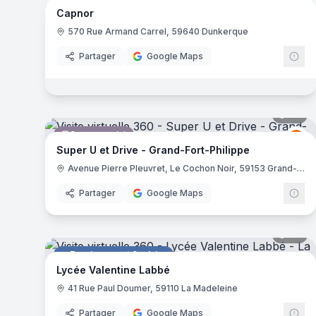
Capnor
Atelier de réparation
570 Rue Armand Carrel, 59640 Dunkerque
Partager
Google Maps
36
pa
Supermarché
Gr
GU
Super U et Drive - Grand-Fort-Philippe
Avenue Pierre Pleuvret, Le Cochon Noir, 59153 Grand-Fort-Philippe
Partager
Google Maps
94
pa
Enseignement Scolaire
Lycée Valentine Labbé
41 Rue Paul Doumer, 59110 La Madeleine
Partager
Google Maps