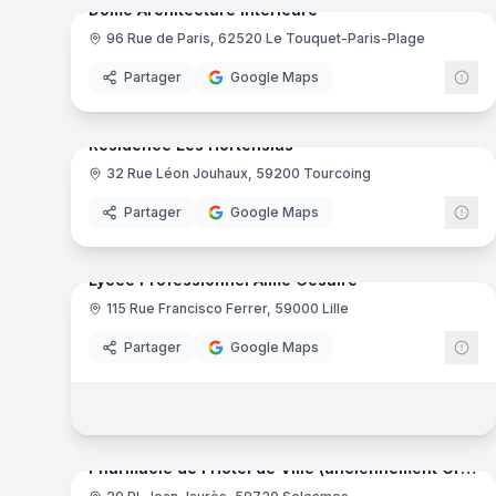
Dôme Architecture Intérieure
96 Rue de Paris, 62520 Le Touquet-Paris-Plage
Magasin de meubles
Partager
Google Maps
35
pa
Ajout récent
Résidence Les Hortensias
32 Rue Léon Jouhaux, 59200 Tourcoing
Résidence pour personnes âgées
Partager
Google Maps
98
pa
Ajout récent
Lycée Professionnel Aimé Césaire
115 Rue Francisco Ferrer, 59000 Lille
Formation Professionnelle
GR
Partager
Google Maps
9
pa
Ajout récent
Pharmacie de l'Hôtel de Ville (anciennement Grard)