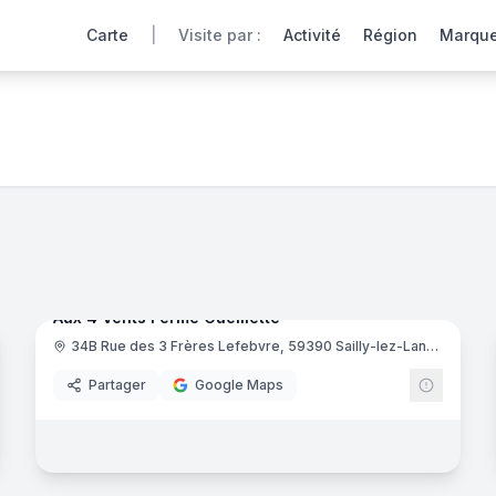
Carte
|
Visite par :
Activité
Région
Marqu
Nord
, région Hauts-de-France
rtuelles en Hauts-de-France. Une expérience Webvisite uniq
38
panora
Ajout récent
noramas
Aux 4 Vents Ferme Cueillette
Fleuriste
34B Rue des 3 Frères Lefebvre, 59390 Sailly-lez-Lannoy
Partager
Google Maps
noramas
8
panora
Ajout récent