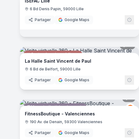
ISEFAC Lille
Enseignement Supérieur
IS
6 Bd Denis Papin, 59000 Lille
Partager
Google Maps
23
pa
Centre de soins médicaux
La Halle Saint Vincent de Paul
6 Bd de Belfort, 59000 Lille
Partager
Google Maps
7
pa
Magasin d'articles de sports
Fi
F
FitnessBoutique - Valenciennes
190 Av. de Denain, 59300 Valenciennes
Partager
Google Maps