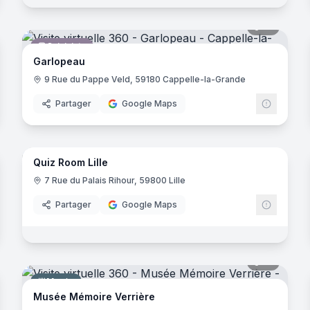
noramas
12
panora
Cuisiniste
Garlopeau
9 Rue du Pappe Veld, 59180 Cappelle-la-Grande
Partager
Google Maps
9
panora
noramas
Quiz Room Lille
Centre de lasergame
Quiz ro
QR
7 Rue du Palais Rihour, 59800 Lille
Partager
Google Maps
noramas
12
panora
Musée
in Afflelou
Musée Mémoire Verrière