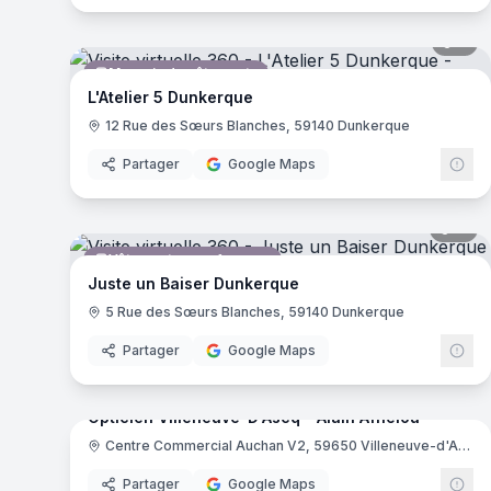
6
pa
Magasin de vêtements
L'Atelier 5 Dunkerque
12 Rue des Sœurs Blanches, 59140 Dunkerque
Partager
Google Maps
11
pa
Vêtements pour femmes
Juste un Baiser Dunkerque
5 Rue des Sœurs Blanches, 59140 Dunkerque
Partager
Google Maps
7
pa
Opticien Villeneuve-D'Ascq - Alain Afflelou
Opticien
Centre Commercial Auchan V2, 59650 Villeneuve-d'Ascq
Ala
Partager
Google Maps