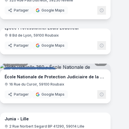
320 Rue Paul Dutrieux, 59230 Nivelle
Salle de spectacles
Partager
Google Maps
mas
95
panoramas
Ajout récent
Lycee Professionnel Louis Loucheur
8 Bd de Lyon, 59100 Roubaix
Enseignement Scolaire
Partager
Google Maps
mas
11
panoramas
Ajout récent
Établissement Spécialisé
École Nationale de Protection Judiciaire de la Jeunesse
16 Rue du Curoir, 59100 Roubaix
Partager
Google Maps
mas
33
panoramas
Ajout récent
Junia - Lille
Enseignement Supérieur
Junia
2 Rue Norbert Segard BP 41290, 59014 Lille