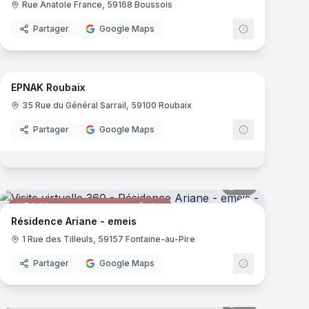
Rue Anatole France, 59168 Boussois
Partager
Google Maps
24
panoramas
mas
EPNAK Roubaix
Établissement Spécialisé
35 Rue du Général Sarrail, 59100 Roubaix
Partager
Google Maps
mas
44
panoramas
Résidence pour personnes âgées
emeis
Résidence Ariane - emeis
1 Rue des Tilleuls, 59157 Fontaine-au-Pire
Partager
Google Maps
mas
20
panoramas