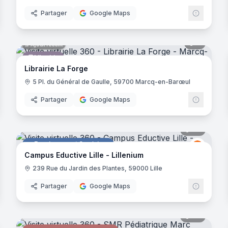
Partager
Google Maps
noramas
8
panora
Ajout récent
Librairie
Librairie La Forge
5 Pl. du Général de Gaulle, 59700 Marcq-en-Barœul
Partager
Google Maps
noramas
38
panora
Enseignement Supérieur
ugeot
Eductiv
E
Campus Eductive Lille - Lillenium
239 Rue du Jardin des Plantes, 59000 Lille
Partager
Google Maps
noramas
32
panora