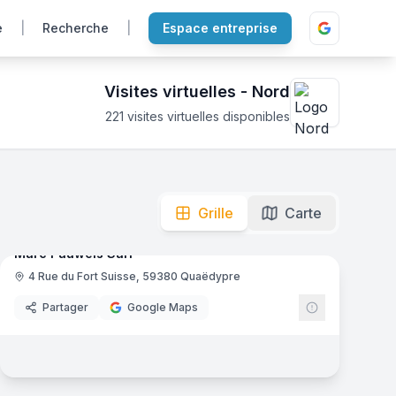
e
|
Recherche
|
Espace entreprise
Visites virtuelles -
Nord
221
visites virtuelles disponibles
ue. Cliquez pour explorer !
mas
16
panoramas
Grille
Carte
Ajout récent
Marc Pauwels Sarl
4 Rue du Fort Suisse, 59380 Quaëdypre
Menuisier
Partager
Google Maps
mas
17
panoramas
Ajout récent