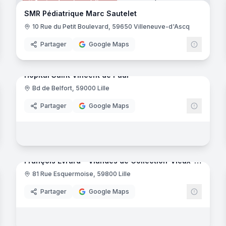
Centre de soins médicaux
EFAC
SMR Pédiatrique Marc Sautelet
10 Rue du Petit Boulevard, 59650 Villeneuve-d'Ascq
Partager
Google Maps
26
panora
noramas
Hôpital Saint Vincent de Paul
Bd de Belfort, 59000 Lille
Centre de soins médicaux
Partager
Google Maps
8
panora
noramas
François Evrard - Viandes de Collection-Vieux-Lille
81 Rue Esquermoise, 59800 Lille
Boucherie
tnessboutique
Partager
Google Maps