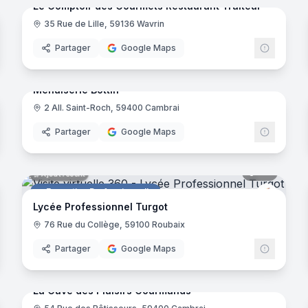
Le Comptoir des Gourmets Restaurant Traiteur
35 Rue de Lille, 59136 Wavrin
Restaurant
Partager
Google Maps
noramas
10
panora
Ajout récent
Menuiserie Bottin
2 All. Saint-Roch, 59400 Cambrai
Menuisier
Partager
Google Maps
noramas
117
panora
Ajout récent
Formation Professionnelle
ETA CFA
GRETA 
Lycée Professionnel Turgot
76 Rue du Collège, 59100 Roubaix
Partager
Google Maps
noramas
8
panora
Ajout récent
La Cave des Plaisirs Gourmands