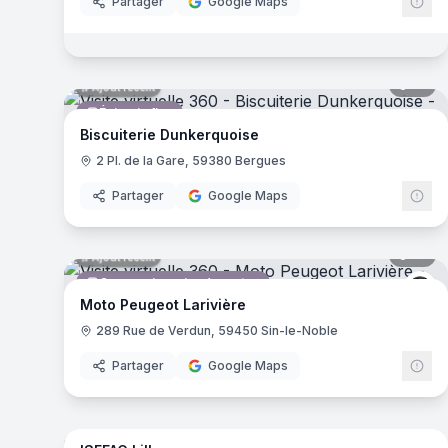
Partager
Google Maps
14
pa
Ajout récent
Épicerie fine
Biscuiterie Dunkerquoise
2 Pl. de la Gare, 59380 Bergues
Partager
Google Maps
13
pa
Ajout récent
Concessionnaire de motos
Pe
Moto Peugeot Larivière
289 Rue de Verdun, 59450 Sin-le-Noble
Partager
Google Maps
23
pa