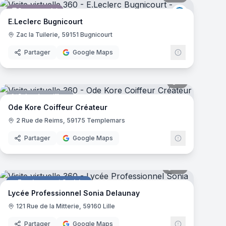
Supermarché
E.Leclerc
E.Leclerc Bugnicourt
Zac la Tuilerie, 59151 Bugnicourt
Partager
Google Maps
mas
5
panoramas
Salon de coiffure
 U
Ode Kore Coiffeur Créateur
2 Rue de Reims, 59175 Templemars
Partager
Google Maps
mas
49
panoramas
Enseignement Scolaire
Lycée Professionnel Sonia Delaunay
121 Rue de la Mitterie, 59160 Lille
Partager
Google Maps