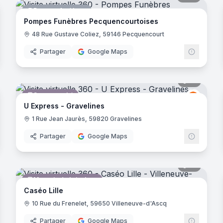
Pompes funèbres
Pompes Funèbres Pecquencourtoises
48 Rue Gustave Coliez, 59146 Pecquencourt
Partager
Google Maps
noramas
21
panora
Supermarché
oupe U
Groupe
GU
U Express - Gravelines
1 Rue Jean Jaurès, 59820 Gravelines
Partager
Google Maps
noramas
19
panora
Magasin de bricolage
Caséo Lille
10 Rue du Frenelet, 59650 Villeneuve-d'Ascq
Partager
Google Maps