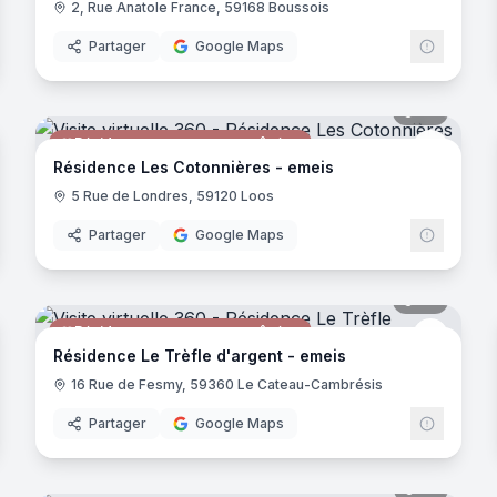
2, Rue Anatole France, 59168 Boussois
Partager
Google Maps
noramas
38
panora
Résidence pour personnes âgées
eis
emeis
Résidence Les Cotonnières - emeis
5 Rue de Londres, 59120 Loos
Partager
Google Maps
noramas
33
panora
Résidence pour personnes âgées
uctive
emeis
Résidence Le Trèfle d'argent - emeis
16 Rue de Fesmy, 59360 Le Cateau-Cambrésis
Partager
Google Maps
noramas
25
panora