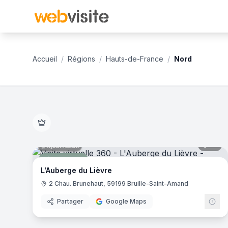
Accueil
/
Régions
/
Hauts-de-France
/
Nord
Établissements en visite virtuelle 360° dans le département
Découvrez le Nord en immersion totale 360°. 221 visites vi
10
pa
Ajout récent
Restaurant
L'Auberge du Lièvre
2 Chau. Brunehaut, 59199 Bruille-Saint-Amand
Partager
Google Maps
6
pa
Ajout récent