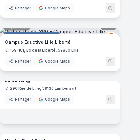
Partager
Google Maps
mas
43
panoramas
Ajout récent
Enseignement Supérieur
Eductive
E
Campus Eductive Lille Liberté
159-161, Bd de la Liberté, 59800 Lille
Partager
Google Maps
16
panoramas
mas
Le Dancing
296 Rue de Lille, 59130 Lambersart
Restaurant
e
Partager
Google Maps
17
panoramas
mas