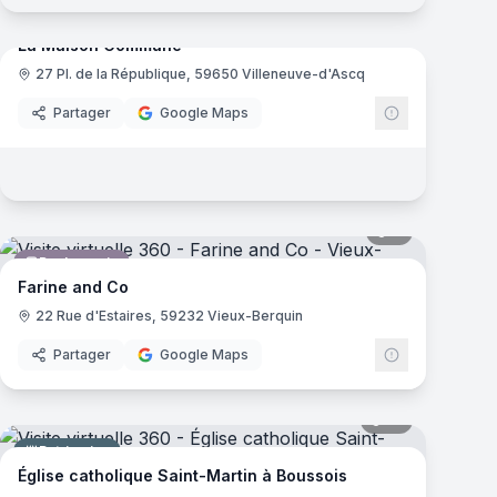
mas
La Maison Commune
27 Pl. de la République, 59650 Villeneuve-d'Ascq
Restaurant
Partager
Google Maps
mas
8
panoramas
Boulangerie
om
Farine and Co
22 Rue d'Estaires, 59232 Vieux-Berquin
Partager
Google Maps
mas
10
panoramas
Patrimoine
Église catholique Saint-Martin à Boussois