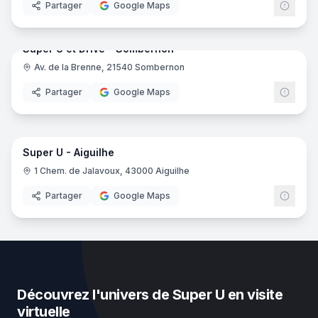
Partager
Google Maps
28
pano
Ajout récent
Super U et Drive - Sombernon
Av. de la Brenne, 21540 Sombernon
Supe
Partager
Google Maps
41
pano
Super U - Aiguilhe
Supe
SU
1 Chem. de Jalavoux, 43000 Aiguilhe
Partager
Google Maps
Découvrez l'univers de Super U en visite
virtuelle