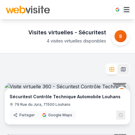
Visites virtuelles -
Sécuritest
S
4 visites virtuelles disponibles
Établissements
Sécuritest
en visite virtuelle 360°
Besoin d'un contrôle technique auto ? Sécuritest, c'est plu
L'enseigne
Sécuritest
dispose de
4
établissement
s
en visite 
Sécuritest Contrôle Technique Automobile Louhans
- Lou
10
pano
Sécuritest Contrôle Technique Automobile - Saint-Avertin
-
Sécur
S
Sécuritest Contrôle Technique Automobile VOUVRAY SUR
Sécuritest Contrôle Technique Automobile Louhans
Sécuritest Contrôle Technique Automobile Andernos Les B
79 Rue du Jura, 71500 Louhans
Partager
Google Maps
6
pano