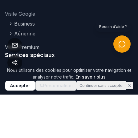
Visite Google
Business
Besoin d'aide ?
Aérienne
Visite Premium
Services spéciaux
Nous utilisons des cookies pour optimiser votre navigation et
Captation voirie
analyser notre trafic.
En savoir plus
Déploiement national
Accepter
Personnaliser
Continuer sans accepter
À propos
FAQ
Mentions légales
Confidentialité
Cookies
Plan du site
Connexion
©
2026
Webvisite. Tous droits réservés.