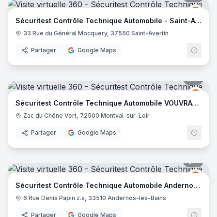
Sécur
S
Sécuritest Contrôle Technique Automobile - Saint-Avertin
33 Rue du Général Mocquery, 37550 Saint-Avertin
Partager
Google Maps
6
pano
Sécur
S
Sécuritest Contrôle Technique Automobile VOUVRAY SUR LOIR
Zac du Chêne Vert, 72500 Montval-sur-Loir
Partager
Google Maps
8
pano
Sécur
S
Sécuritest Contrôle Technique Automobile Andernos Les Bains
6 Rue Denis Papin z.a, 33510 Andernos-les-Bains
Partager
Google Maps