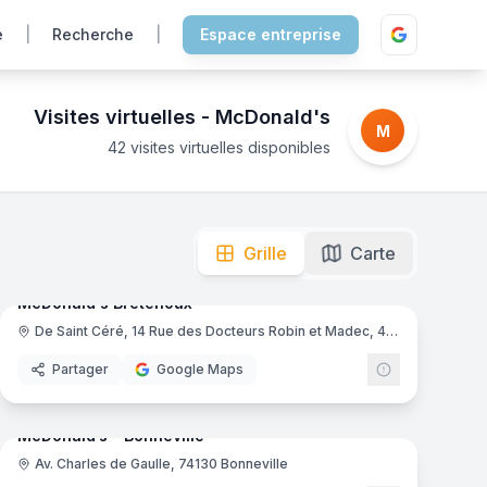
e
|
Recherche
|
Espace entreprise
Visites virtuelles -
McDonald's
M
42 visites virtuelles disponibles
dez aux coulisses et découvrez l'univers de votre restaura
mas
11
panoramas
Grille
Carte
Ajout récent
ance.
Secteurs : Bar ou restaurant.
McDonald's Bretenoux
De Saint Céré, 14 Rue des Docteurs Robin et Madec, 46130 Bretenoux
ld's
McDonald's
Partager
Google Maps
mas
15
panoramas
McDonald’s - Bonneville
Av. Charles de Gaulle, 74130 Bonneville
ld's
McDonald's