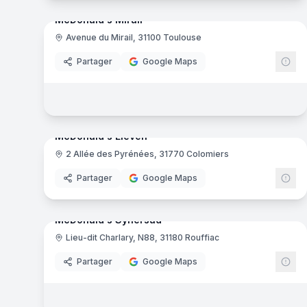
McDonald's Mirail
Avenue du Mirail, 31100 Toulouse
Mc
Partager
Google Maps
8
pa
McDonald's Eleven
2 Allée des Pyrénées, 31770 Colomiers
Mc
Partager
Google Maps
9
pa
McDonald's Synersud
Lieu-dit Charlary, N88, 31180 Rouffiac
Mc
Partager
Google Maps
11
pa