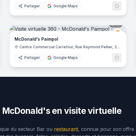
Partager
Google Maps
noramas
15
panora
Donald's
McDona
M
McDonald's Paimpol
Centre Commercial Carrefour, Rue Raymond Pellier, 22500 Paimpol
Partager
Google Maps
 McDonald's en visite virtuelle
ique du secteur Bar ou
restaurant
, connue pour son offre