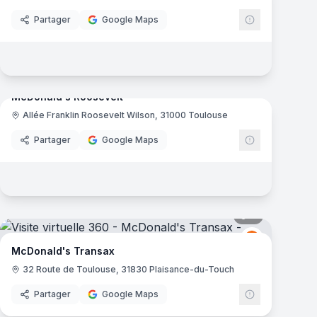
Partager
Google Maps
8
panoramas
mas
McDonald's Roosevelt
Allée Franklin Roosevelt Wilson, 31000 Toulouse
ld's
McDonald's
Partager
Google Maps
mas
9
panoramas
ld's
McDonald's
M
McDonald's Transax
32 Route de Toulouse, 31830 Plaisance-du-Touch
Partager
Google Maps
9
panoramas