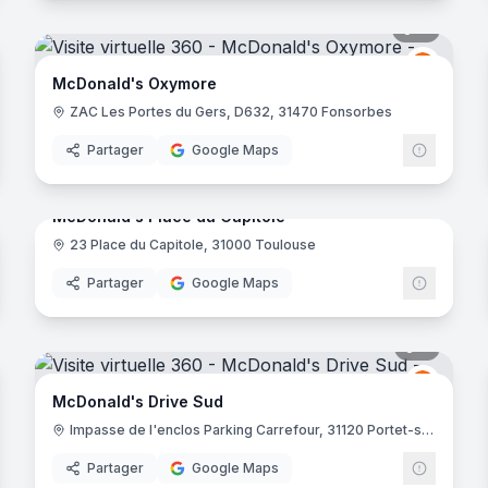
11
panora
Donald's
McDona
M
McDonald's Oxymore
ZAC Les Portes du Gers, D632, 31470 Fonsorbes
Partager
Google Maps
noramas
9
panora
McDonald's Place du Capitole
23 Place du Capitole, 31000 Toulouse
Donald's
McDona
Partager
Google Maps
noramas
9
panora
Donald's
McDona
M
McDonald's Drive Sud
Impasse de l'enclos Parking Carrefour, 31120 Portet-sur-Garonne
Partager
Google Maps
noramas