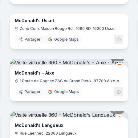
24
panora
McDonald's Ussel
Donald's
McDona
M
Zone Com. Maison Rouge Rd , 1089 RD, 19200 Ussel
Partager
Google Maps
noramas
15
panora
Donald's
McDona
M
McDonald's - Aixe
1 Route de Cognac ZAC du Grand Rieux, 87700 Aixe-sur-Vienne
Partager
Google Maps
noramas
16
panora
Donald's
McDona
M
McDonald's Langueux
Rue Laennec, 22360 Langueux