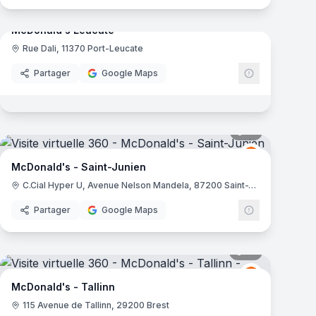
mas
McDonald's Leucate
Rue Dali, 11370 Port-Leucate
ld's
McDonald's
Partager
Google Maps
mas
15
panoramas
ld's
McDonald's
M
McDonald's - Saint-Junien
C.Cial Hyper U, Avenue Nelson Mandela, 87200 Saint-Junien
Partager
Google Maps
mas
16
panoramas
ld's
McDonald's
M
McDonald's - Tallinn
115 Avenue de Tallinn, 29200 Brest