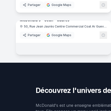
Partager
Google Maps
16
pa
McDonald's - Jean - Jaures
50, Rue Jean Jaurès Centre Commercial Coat Ar Gueven, 29200 Brest
Mc
Partager
Google Maps
Découvrez l'univers de
McDonald's est une enseigne emblémat