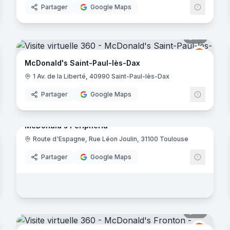
Partager
Google Maps
noramas
12
panora
Donald's
McDona
M
McDonald's Saint-Paul-lès-Dax
1 Av. de la Liberté, 40990 Saint-Paul-lès-Dax
Partager
Google Maps
noramas
10
panora
McDonald's Peripheria
Route d'Espagne, Rue Léon Joulin, 31100 Toulouse
Donald's
McDona
Partager
Google Maps
noramas
10
panora
Donald's
McDona
M