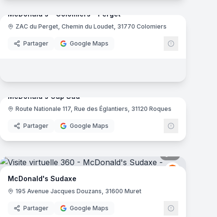
mas
McDonald's - Colomiers - Perget
ZAC du Perget, Chemin du Loudet, 31770 Colomiers
ld's
McDonald's
Partager
Google Maps
mas
9
panoramas
McDonald's Cap Sud
Route Nationale 117, Rue des Églantiers, 31120 Roques
ld's
McDonald's
Partager
Google Maps
mas
9
panoramas
ld's
McDonald's
M
McDonald's Sudaxe
195 Avenue Jacques Douzans, 31600 Muret
Partager
Google Maps
10
panoramas