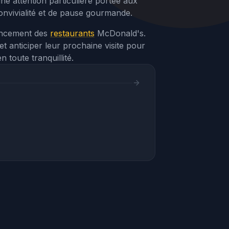
ne attention particulière portée aux
onvivialité et de pause gourmande.
gencement des
restaurants
McDonald's.
t anticiper leur prochaine visite pour
toute tranquillité.
Assistant Webvisite
Agent IA
Bonjour ! Je suis votre assistant. Je peux
vous aider à trouver des visites
virtuelles, vous renseigner sur nos
services professionnels, ou répondre à
vos questions sur la plateforme.
Comment puis-je vous aider ?