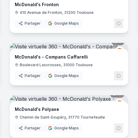
McDonald's Fronton
410 Avenue de Fronton, 31200 Toulouse
Partager
Google Maps
noramas
9
panora
Donald's
McDona
M
orbières
McDonald's - Compans Caffarelli
Boulevard Lascrosses, 31000 Toulouse
Partager
Google Maps
noramas
10
panora
Donald's
McDona
M
McDonald's Polyaxe
Chemin de Saint-Exupéry, 31770 Tournefeuille
Partager
Google Maps
noramas