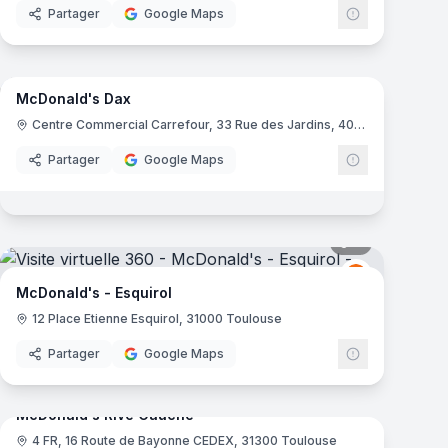
Partager
Google Maps
11
panoramas
mas
McDonald's Dax
ld's
McDonald's
M
Centre Commercial Carrefour, 33 Rue des Jardins, 40100 Dax
Partager
Google Maps
mas
8
panoramas
ld's
McDonald's
M
McDonald's - Esquirol
12 Place Etienne Esquirol, 31000 Toulouse
Partager
Google Maps
9
panoramas
mas
McDonald's Rive Gauche
4 FR, 16 Route de Bayonne CEDEX, 31300 Toulouse
ld's
McDonald's