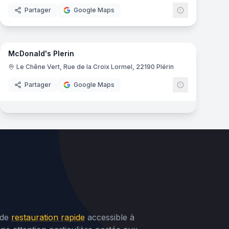
Partager
Google Maps
15
panoramas
mas
McDonald's Plerin
ld's
McDonald's
M
Le Chêne Vert, Rue de la Croix Lormel, 22190 Plérin
Partager
Google Maps
 de
restauration rapide
accessible à