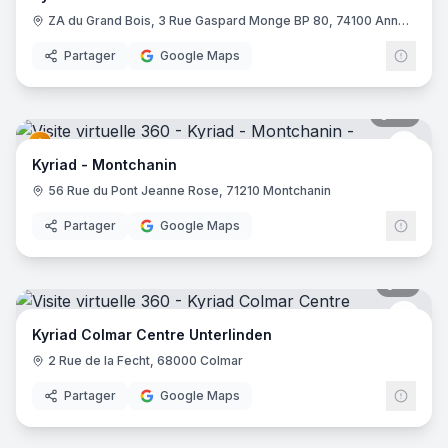
Hôtel Kyriad Avignon Palais des Papes
- Avignon
ZA du Grand Bois, 3 Rue Gaspard Monge BP 80, 74100 Annemasse
Partager
Google Maps
23
pano
Kyria
Kyriad - Montchanin
56 Rue du Pont Jeanne Rose, 71210 Montchanin
Partager
Google Maps
11
pano
Kyria
Kyriad Colmar Centre Unterlinden
2 Rue de la Fecht, 68000 Colmar
Partager
Google Maps
14
pano