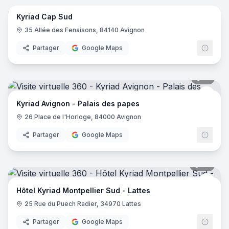
Kyriad Cap Sud
Kyria
35 Allée des Fenaisons, 84140 Avignon
Partager
Google Maps
15
pano
Kyria
Kyriad Avignon - Palais des papes
26 Place de l'Horloge, 84000 Avignon
Partager
Google Maps
25
pano
Kyria
Hôtel Kyriad Montpellier Sud - Lattes
25 Rue du Puech Radier, 34970 Lattes
Partager
Google Maps