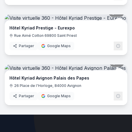
27
pano
Kyria
Hôtel Kyriad Prestige - Eurexpo
Rue Aimé Cotton 69800 Saint Priest
Partager
Google Maps
12
pano
Kyria
Hôtel Kyriad Avignon Palais des Papes
26 Place de l'Horloge, 84000 Avignon
Partager
Google Maps