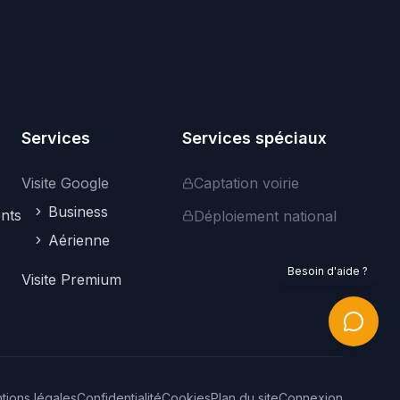
services professionnels, ou répondre à
vos questions sur la plateforme.
Comment puis-je vous aider ?
Services
Services spéciaux
Visite Google
Captation voirie
Business
nts
Déploiement national
Aérienne
Explorer les visites
Services pro
Google Street View
Besoin d'aide ?
Visite Premium
Nous contacter
Agent IA propulse par Gemini - Les reponses peuvent contenir des erreurs
tions légales
Confidentialité
Cookies
Plan du site
Connexion