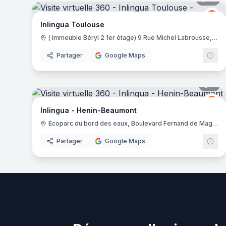
Inlingua Merignac
- Merignac
Inl
I
Inlingua Toulouse
( Immeuble Béryl 2 1er étage) 9 Rue Michel Labrousse, 31100 Toulouse
Partager
Google Maps
8
pa
Inl
I
Inlingua - Henin-Beaumont
Ecoparc du bord des eaux, Boulevard Fernand de Magellan, 62110 Hénin-Beaumont
Partager
Google Maps