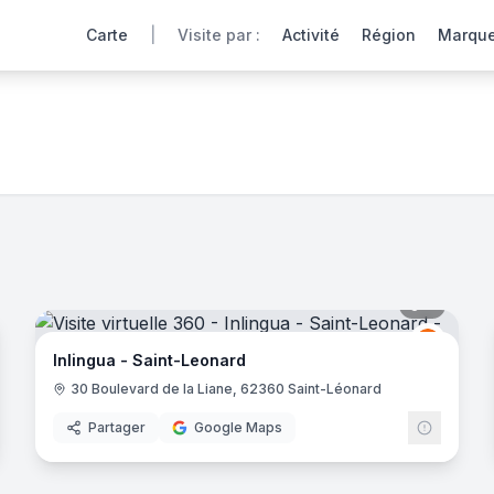
Carte
|
Visite par :
Activité
Région
Marqu
que point de vente comme si vous y étiez. Cliquez pour exp
rtuelle réparti
s
dans
5
département
s
et
9
ville
s
en France.
Se
noramas
7
panora
ingua
Inlingua
I
Inlingua - Saint-Leonard
30 Boulevard de la Liane, 62360 Saint-Léonard
Partager
Google Maps
7
panora
noramas