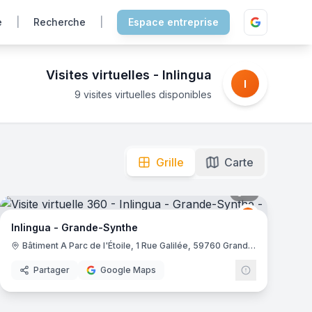
e
|
Recherche
|
Espace entreprise
Visites virtuelles -
Inlingua
I
9 visites virtuelles disponibles
lorer !
Grille
Carte
cteurs : Enseignement.
mas
8
panoramas
Inlingua
I
Inlingua - Grande-Synthe
Bâtiment A Parc de l'Étoile, 1 Rue Galilée, 59760 Grande-Synthe
Partager
Google Maps
mas
11
panoramas