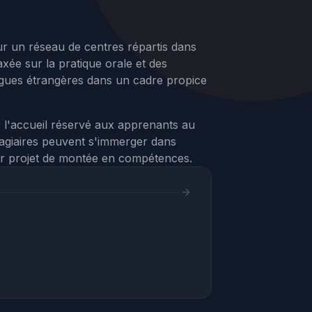
ur un réseau de centres répartis dans
ée sur la pratique orale et des
ngues étrangères dans un cadre propice
 l'accueil réservé aux apprenants au
tagiaires peuvent s'immerger dans
 leur projet de montée en compétences.
Assistant Webvisite
Agent IA
Bonjour ! Je suis votre assistant. Je peux
vous aider à trouver des visites
virtuelles, vous renseigner sur nos