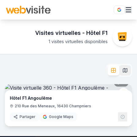
Visites virtuelles -
Hôtel F1
1 visites virtuelles disponibles
Établissements
Hôtel F1
en visite virtuelle 360°
Découvrez Hôtel F1 en immersion totale 360°. Explorez cha
L'enseigne
Hôtel F1
dispose de
1
établissement
en visite vir
Hôtel F1 Angoulême
- Champniers
12
pano
Hôtel
Hôtel F1 Angoulême
210 Rue des Meneaux, 16430 Champniers
Partager
Google Maps