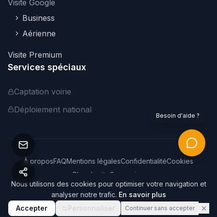
Visite Google
Business
Aérienne
Visite Premium
Services spéciaux
Captation voirie
Déploiement national
Besoin d'aide ?
À propos
FAQ
Mentions légales
Confidentialité
Cookies
Plan du site
Connexion
Nous utilisons des cookies pour optimiser votre navigation et
©
2026
Webvisite. Tous droits réservés.
analyser notre trafic.
En savoir plus
Accepter
Personnaliser
Continuer sans accepter