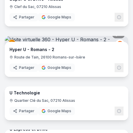
Clef du Sac, 07210 Alissas
Partager
Google Maps
7
pano
Grou
GU
Hyper U - Romans - 2
Route de Tain, 26100 Romans-sur-Isère
Partager
Google Maps
18
pano
U Technologie
Grou
GU
Quartier Clé du Sac, 07210 Alissas
Partager
Google Maps
31
pano
U Express et Drive