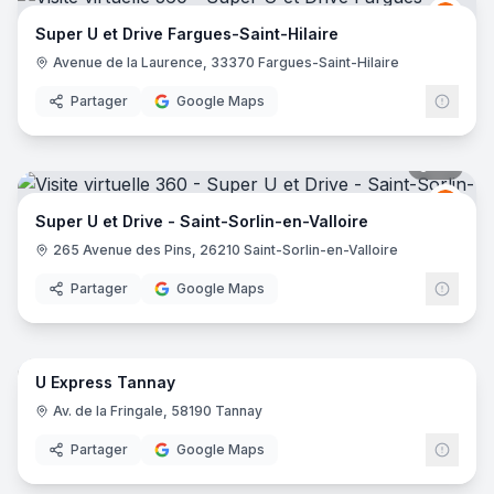
Grou
GU
Super U et Drive Fargues-Saint-Hilaire
Avenue de la Laurence, 33370 Fargues-Saint-Hilaire
Partager
Google Maps
39
pano
Grou
GU
Super U et Drive - Saint-Sorlin-en-Valloire
265 Avenue des Pins, 26210 Saint-Sorlin-en-Valloire
Partager
Google Maps
34
pano
U Express Tannay
Grou
GU
Av. de la Fringale, 58190 Tannay
Partager
Google Maps