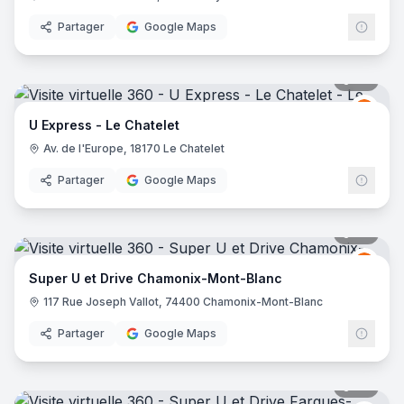
Partager
Google Maps
29
pano
Grou
GU
U Express - Le Chatelet
Av. de l'Europe, 18170 Le Chatelet
Partager
Google Maps
27
pano
Grou
GU
Super U et Drive Chamonix-Mont-Blanc
117 Rue Joseph Vallot, 74400 Chamonix-Mont-Blanc
Partager
Google Maps
32
pano