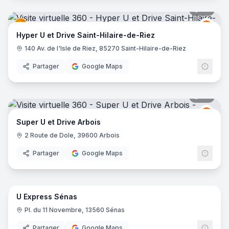
96
pano
Grou
GU
Hyper U et Drive Saint-Hilaire-de-Riez
140 Av. de l'Isle de Riez, 85270 Saint-Hilaire-de-Riez
Partager
Google Maps
29
pano
Grou
GU
Super U et Drive Arbois
2 Route de Dole, 39600 Arbois
Partager
Google Maps
17
pano
U Express Sénas
Grou
GU
Pl. du 11 Novembre, 13560 Sénas
Partager
Google Maps