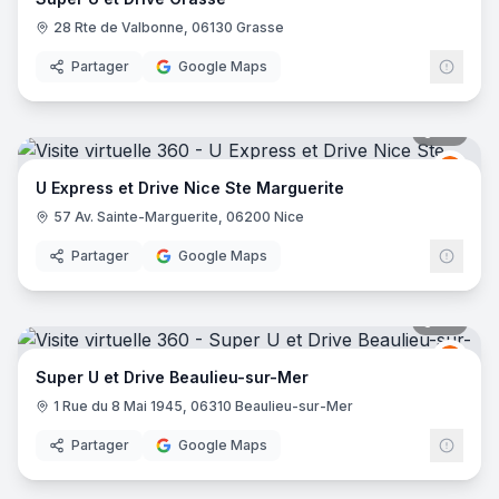
28 Rte de Valbonne, 06130 Grasse
Partager
Google Maps
26
pano
Grou
GU
U Express et Drive Nice Ste Marguerite
57 Av. Sainte-Marguerite, 06200 Nice
Partager
Google Maps
39
pano
Grou
GU
Super U et Drive Beaulieu-sur-Mer
1 Rue du 8 Mai 1945, 06310 Beaulieu-sur-Mer
Partager
Google Maps
19
pano