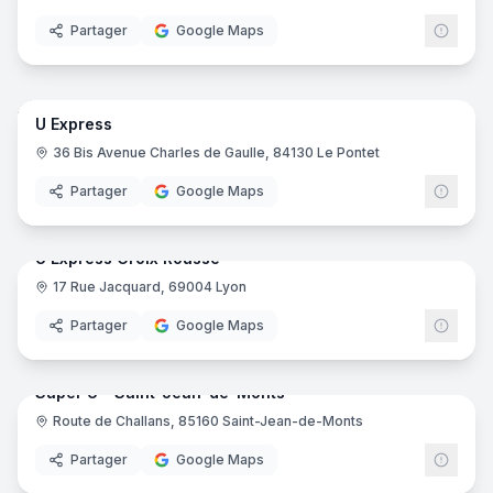
Partager
Google Maps
16
pano
U Express
Grou
GU
36 Bis Avenue Charles de Gaulle, 84130 Le Pontet
Partager
Google Maps
14
pano
U Express Croix Rousse
17 Rue Jacquard, 69004 Lyon
Grou
Partager
Google Maps
60
pano
Super U - Saint-Jean-de-Monts
Route de Challans, 85160 Saint-Jean-de-Monts
Grou
Partager
Google Maps