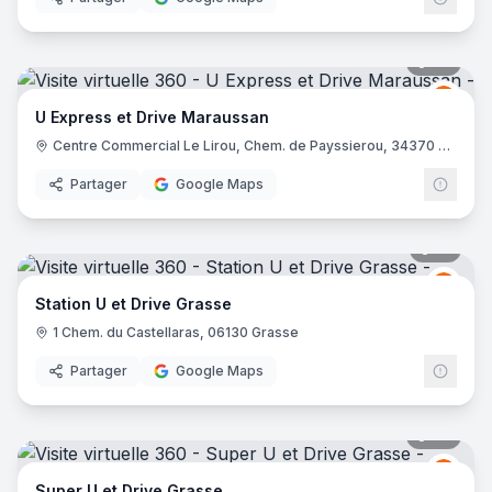
27
pano
Grou
GU
U Express et Drive Maraussan
Centre Commercial Le Lirou, Chem. de Payssierou, 34370 Maraussan
Partager
Google Maps
13
pano
Grou
GU
Station U et Drive Grasse
1 Chem. du Castellaras, 06130 Grasse
Partager
Google Maps
48
pano
Grou
GU
Super U et Drive Grasse