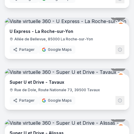
37
pano
Grou
GU
U Express - La Roche-sur-Yon
Allée de Bellevue, 85000 La Roche-sur-Yon
Partager
Google Maps
38
pano
Grou
GU
Super U et Drive - Tavaux
Rue de Dole, Route Nationale 73, 39500 Tavaux
Partager
Google Maps
33
pano
Grou
GU
Super U et Drive - Alissas