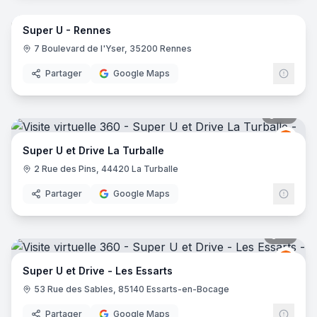
Super U - Rennes
Grou
GU
7 Boulevard de l'Yser, 35200 Rennes
Partager
Google Maps
27
pano
Grou
GU
Super U et Drive La Turballe
2 Rue des Pins, 44420 La Turballe
Partager
Google Maps
41
pano
Grou
GU
Super U et Drive - Les Essarts
53 Rue des Sables, 85140 Essarts-en-Bocage
Partager
Google Maps