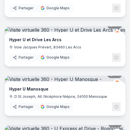
Partager
Google Maps
89
pano
Grou
GU
Hyper U et Drive Les Arcs
Voie Jacques Prévert, 83460 Les Arcs
Partager
Google Maps
46
pano
Grou
GU
Hyper U Manosque
ZI St Joseph, All. Nicéphore Niépce, 04100 Manosque
Partager
Google Maps
16
pano