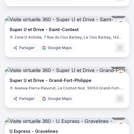
35
pano
Grou
GU
Super U et Drive - Saint-Contest
Zone D Activite, 7 Rue du Clos Barbey, Le Clos Barbey, 14280 Saint-Contest
Partager
Google Maps
36
pano
Grou
GU
Super U et Drive - Grand-Fort-Philippe
Avenue Pierre Pleuvret, Le Cochon Noir, 59153 Grand-Fort-Philippe
Partager
Google Maps
21
pano
Grou
GU
U Express - Gravelines