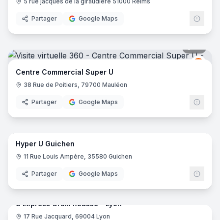
5 rue jacques de la giraudière 51000 Reims
Partager
Google Maps
45
pano
Grou
GU
Centre Commercial Super U
38 Rue de Poitiers, 79700 Mauléon
Partager
Google Maps
36
pano
Hyper U Guichen
Grou
GU
11 Rue Louis Ampère, 35580 Guichen
Partager
Google Maps
21
pano
U Express Croix Rousse - Lyon
17 Rue Jacquard, 69004 Lyon
Grou