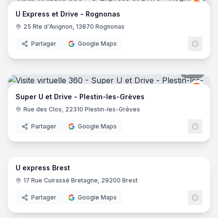
Grou
GU
U Express et Drive - Rognonas
25 Rte d'Avignon, 13870 Rognonas
Partager
Google Maps
35
pano
Grou
GU
Super U et Drive - Plestin-les-Grèves
Rue des Clos, 22310 Plestin-les-Grèves
Partager
Google Maps
38
pano
U express Brest
Grou
GU
17 Rue Cuirassé Bretagne, 29200 Brest
Partager
Google Maps
37
pano