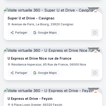
46
pano
Grou
GU
Super U et Drive - Cavignac
Avenue de Paris, Le Bourg, 33620 Cavignac
Partager
Google Maps
27
pano
Grou
GU
U Express et Drive Nice rue de France
Résidence Imperazur, 85 Rue de France, 06000 Nice
Partager
Google Maps
27
pano
Grou
GU
U Express et Drive - Feyzin
6 Place Louis Grenier, 69320 Feyzin