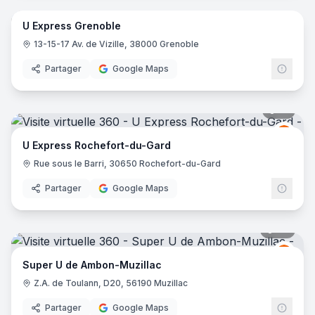
U Express Grenoble
Grou
GU
13-15-17 Av. de Vizille, 38000 Grenoble
Partager
Google Maps
16
pano
Grou
GU
U Express Rochefort-du-Gard
Rue sous le Barri, 30650 Rochefort-du-Gard
Partager
Google Maps
67
pano
Grou
GU
Super U de Ambon-Muzillac
Z.A. de Toulann, D20, 56190 Muzillac
Partager
Google Maps