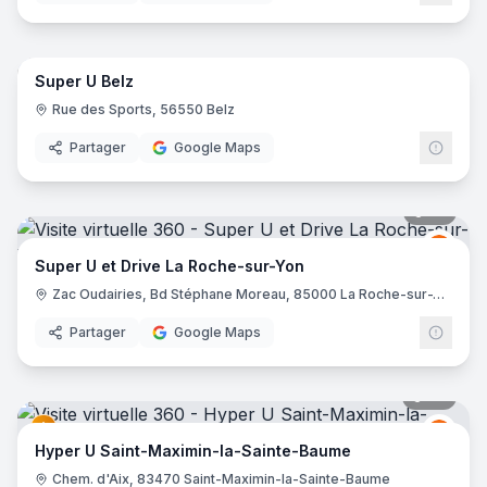
65
pano
Super U Belz
Grou
GU
Rue des Sports, 56550 Belz
Partager
Google Maps
35
pano
Grou
GU
Super U et Drive La Roche-sur-Yon
Zac Oudairies, Bd Stéphane Moreau, 85000 La Roche-sur-Yon
Partager
Google Maps
99
pano
Grou
GU
Hyper U Saint-Maximin-la-Sainte-Baume
Chem. d'Aix, 83470 Saint-Maximin-la-Sainte-Baume