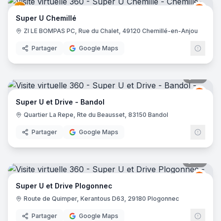
Hyper U Coeur Lozère
- Mende
Grou
GU
Super U Chemillé
Hyper U - Romans
- Romans-sur-Isère
ZI LE BOMPAS PC, Rue du Chalet, 49120 Chemillé-en-Anjou
Partager
Google Maps
35
pano
Grou
GU
Super U et Drive - Bandol
Quartier La Repe, Rte du Beausset, 83150 Bandol
Partager
Google Maps
49
pano
Grou
GU
Super U et Drive Plogonnec
Route de Quimper, Kerantous D63, 29180 Plogonnec
Partager
Google Maps