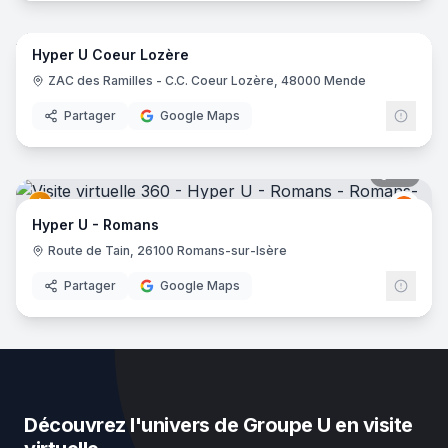
23
pano
Hyper U Coeur Lozère
Grou
GU
ZAC des Ramilles - C.C. Coeur Lozère, 48000 Mende
Partager
Google Maps
22
pano
Grou
GU
Hyper U - Romans
Route de Tain, 26100 Romans-sur-Isère
Partager
Google Maps
Découvrez l'univers de Groupe U en visite