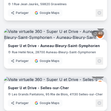
1 Rue Jean Jaurès, 59820 Gravelines
Partager
Google Maps
40
pano
Grou
GU
Super U et Drive - Auneau-Bleury-Saint-Symphorien
Rue Hellé Nice, 28700 Auneau-Bleury-Saint-Symphorien
Partager
Google Maps
37
pano
Grou
GU
Super U et Drive - Selles-sur-Cher
Les Grands Pantalons, 95 Rte de Blois, 41130 Selles-sur-Cher
Partager
Google Maps