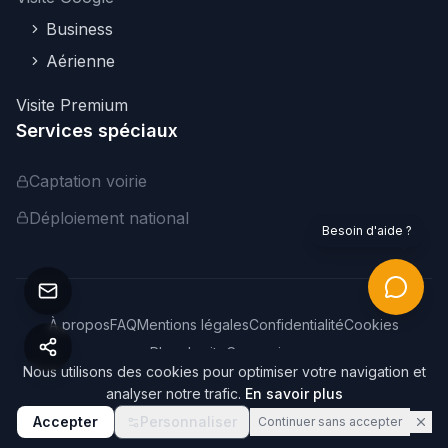
Business
Aérienne
Visite Premium
Services spéciaux
Captation voirie
Déploiement national
Besoin d'aide ?
À propos
FAQ
Mentions légales
Confidentialité
Cookies
Plan du site
Connexion
Nous utilisons des cookies pour optimiser votre navigation et
©
2026
Webvisite. Tous droits réservés.
analyser notre trafic.
En savoir plus
Accepter
Personnaliser
Continuer sans accepter