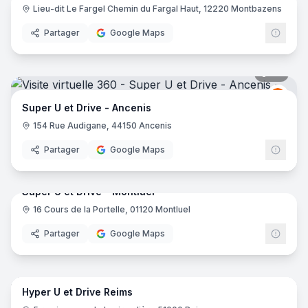
Lieu-dit Le Fargel Chemin du Fargal Haut, 12220 Montbazens
Grou
Partager
Google Maps
29
pano
Grou
GU
Super U et Drive - Ancenis
154 Rue Audigane, 44150 Ancenis
Partager
Google Maps
32
pano
Super U et Drive - Montluel
16 Cours de la Portelle, 01120 Montluel
Grou
Partager
Google Maps
37
pano
Hyper U et Drive Reims
Grou
GU