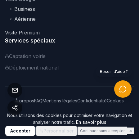
Business
Aérienne
Visite Premium
Services spéciaux
Captation voirie
Déploiement national
Besoin d'aide ?
À propos
FAQ
Mentions légales
Confidentialité
Cookies
Plan du site
Connexion
Nous utilisons des cookies pour optimiser votre navigation et
©
2026
Webvisite. Tous droits réservés.
analyser notre trafic.
En savoir plus
Accepter
Personnaliser
Continuer sans accepter