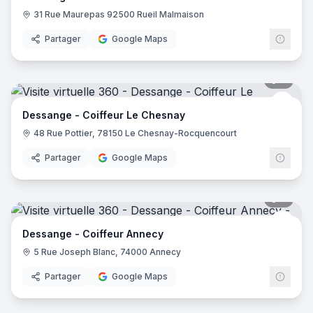
31 Rue Maurepas 92500 Rueil Malmaison
Partager
Google Maps
8
pano
Dess
Dessange - Coiffeur Le Chesnay
48 Rue Pottier, 78150 Le Chesnay-Rocquencourt
Partager
Google Maps
9
pano
Dess
Dessange - Coiffeur Annecy
5 Rue Joseph Blanc, 74000 Annecy
Partager
Google Maps