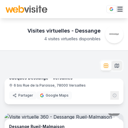
Visites virtuelles -
Dessange
4 visites virtuelles disponibles
Établissements
Dessange
en visite virtuelle 360°
Envie d'un avant-goût de l'expérience Dessange ? Accédez a
8
pano
Ajout récent
L'enseigne
Dessange
dispose de
4
établissement
s
en visite 
Jacques Dessange - Versailles
- Versailles
Jacques Dessange - Versailles
Dessange Rueil-Malmaison
- Rueil Malmaison
6 bis Rue de la Paroisse, 78000 Versailles
Dess
Dessange - Coiffeur Le Chesnay
- Le Chesnay-Rocquenco
Dessange - Coiffeur Annecy
- Annecy
Partager
Google Maps
7
pano
Dess
Dessange Rueil-Malmaison