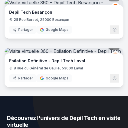
Depil
DT
Depil'Tech Besançon
25 Rue Bersot, 25000 Besançon
Partager
Google Maps
7
pano
Depil
DT
Epilation Définitive - Depil Tech Laval
8 Rue du Général de Gaulle, 53000 Laval
Partager
Google Maps
Découvrez l'univers de Depil Tech en visite
virtuelle