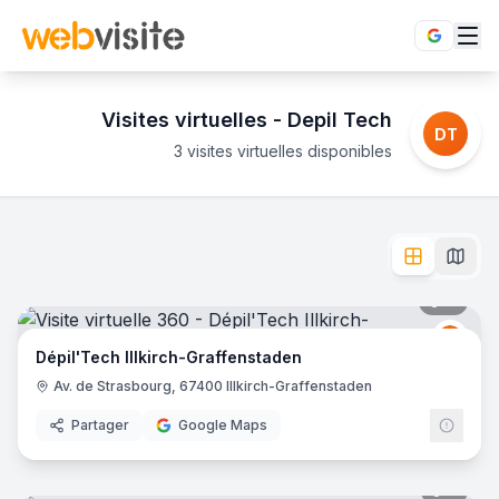
Visites virtuelles -
Depil Tech
DT
3 visites virtuelles disponibles
Établissements
Depil Tech
en visite virtuelle 360°
Découvrez Depil Tech en immersion totale 360°. Explorez c
L'enseigne
Depil Tech
dispose de
3
établissement
s
en visite
Dépil'Tech Illkirch-Graffenstaden
- Illkirch-Graffenstaden
11
pano
Depil'Tech Besançon
- Besançon
Depil
DT
Epilation Définitive - Depil Tech Laval
- Laval
Dépil'Tech Illkirch-Graffenstaden
Av. de Strasbourg, 67400 Illkirch-Graffenstaden
Partager
Google Maps
9
pano