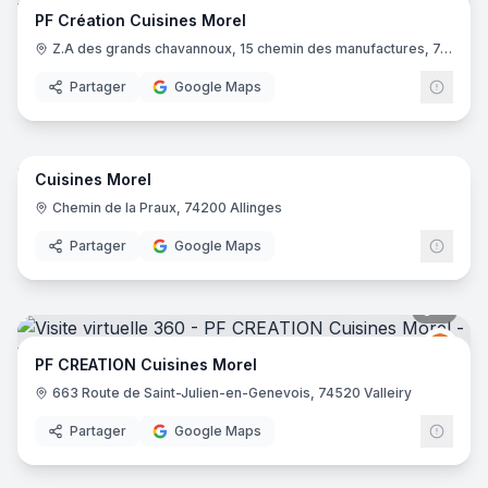
Cuisi
PF Création Cuisines Morel
Z.A des grands chavannoux, 15 chemin des manufactures, 74520 Vulbens
Partager
Google Maps
11
pano
Cuisines Morel
Cuisi
Chemin de la Praux, 74200 Allinges
Partager
Google Maps
7
pano
Cuisi
PF CREATION Cuisines Morel
663 Route de Saint-Julien-en-Genevois, 74520 Valleiry
Partager
Google Maps