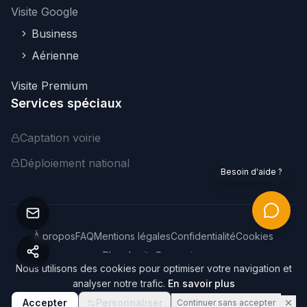
Visite Google
Business
Aérienne
Visite Premium
Services spéciaux
Captation voirie
Déploiement national
Besoin d'aide ?
À propos
FAQ
Mentions légales
Confidentialité
Cookies
Plan du site
Connexion
Nous utilisons des cookies pour optimiser votre navigation et
©
2026
Webvisite. Tous droits réservés.
analyser notre trafic.
En savoir plus
Accepter
Personnaliser
Continuer sans accepter