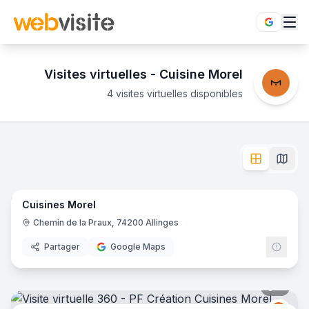
Visites virtuelles -
Cuisine Morel
4 visites virtuelles disponibles
Établissements
Cuisine Morel
en visite virtuelle 360°
Découvrez Cuisine Morel en immersion totale 360°. Explore
L'enseigne
Cuisine Morel
dispose de
4
établissement
s
en vis
14
pano
Cuisines Morel
- Allinges
PF Création Cuisines Morel
- Vulbens
Cuisines Morel
Cuisi
Cuisines Morel
- Allinges
Chemin de la Praux, 74200 Allinges
PF CREATION Cuisines Morel
- Valleiry
Partager
Google Maps
9
pano