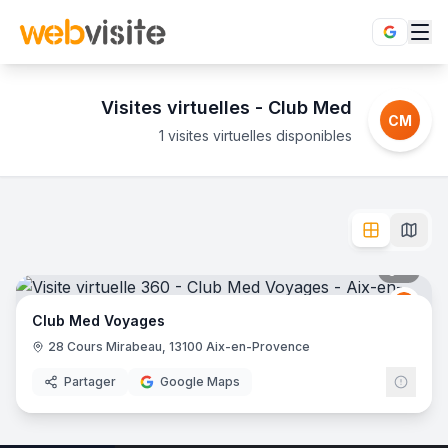
Visites virtuelles -
Club Med
CM
1 visites virtuelles disponibles
Établissements
Club Med
en visite virtuelle 360°
Envie d'évasion ? Visitez en ligne les villages Club Med 
L'enseigne
Club Med
dispose de
1
établissement
en visite vi
Club Med Voyages
- Aix-en-Provence
7
pano
Club
CM
Club Med Voyages
28 Cours Mirabeau, 13100 Aix-en-Provence
Partager
Google Maps