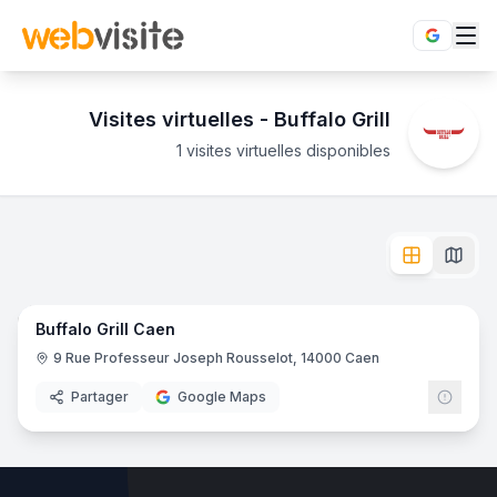
Visites virtuelles -
Buffalo Grill
1 visites virtuelles disponibles
Établissements
Buffalo Grill
en visite virtuelle 360°
Envie d'une immersion totale chez Buffalo Grill ? Accédez 
L'enseigne
Buffalo Grill
dispose de
1
établissement
en visite 
11
pano
Buffalo Grill Caen
- Caen
Buffalo Grill Caen
Buffal
9 Rue Professeur Joseph Rousselot, 14000 Caen
Partager
Google Maps