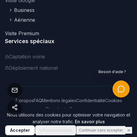
Visite Google
Business
Aérienne
Visite Premium
Services spéciaux
Captation voirie
Déploiement national
Besoin d'aide ?
À propos
FAQ
Mentions légales
Confidentialité
Cookies
Plan du site
Connexion
Nous utilisons des cookies pour optimiser votre navigation et
©
2026
Webvisite. Tous droits réservés.
analyser notre trafic.
En savoir plus
Accepter
Personnaliser
Continuer sans accepter