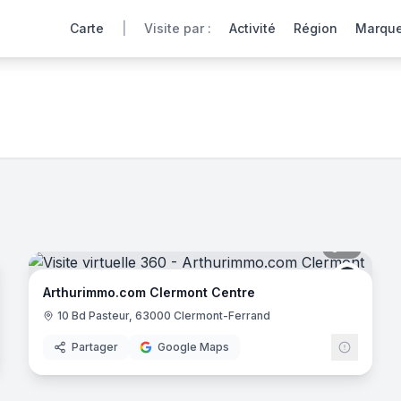
Carte
|
Visite par :
Activité
Région
Marqu
chaque point de vente comme si vous y étiez. Cliquez pou
noramas
te virtuelle réparti
s
dans
2
département
s
et
2
ville
s
en Franc
11
panora
thurImmo
ArthurI
Arthurimmo.com Clermont Centre
10 Bd Pasteur, 63000 Clermont-Ferrand
Partager
Google Maps