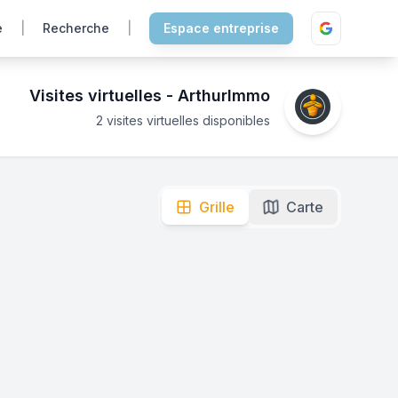
e
|
Recherche
|
Espace entreprise
Visites virtuelles -
ArthurImmo
2 visites virtuelles disponibles
r explorer !
Grille
Carte
e.
Secteurs : Service.
mas
mmo