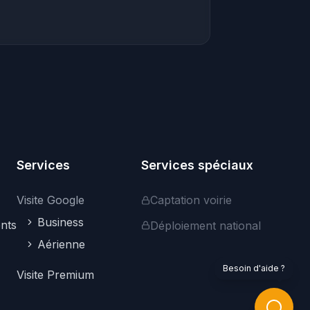
Bonjour ! Je suis votre assistant. Je peux
vous aider à trouver des visites
virtuelles, vous renseigner sur nos
services professionnels, ou répondre à
vos questions sur la plateforme.
Comment puis-je vous aider ?
Services
Services spéciaux
Visite Google
Captation voirie
Business
nts
Déploiement national
Aérienne
Explorer les visites
Services pro
Google Street View
Besoin d'aide ?
Visite Premium
Nous contacter