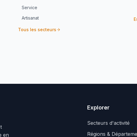
Service
Artisanat
E
Tous les secteurs
Explorer
Secteurs d'activité
t
Régions & Départeme
le en