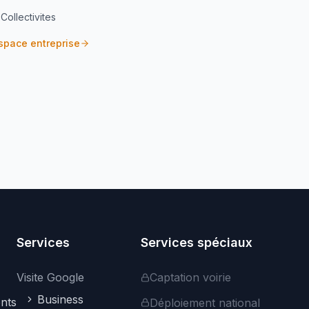
Collectivites
space entreprise
Assistant Webvisite
Agent IA
Bonjour ! Je suis votre assistant. Je peux
vous aider à trouver des visites
virtuelles, vous renseigner sur nos
services professionnels, ou répondre à
vos questions sur la plateforme.
Comment puis-je vous aider ?
Services
Services spéciaux
Visite Google
Captation voirie
Business
nts
Déploiement national