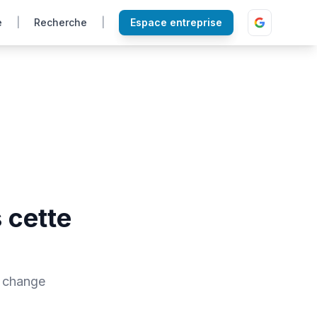
e
|
Recherche
|
Espace entreprise
s cette
e change